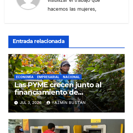
hacemos las mujeres,
Entrada relacionada
ECONOMÍA
EMPRESARIAL
NACIONAL
Las PYME crecen junto al
financiamiento de
BanEcuador
JUL 3, 2026
YAZMÍN BUSTÁN