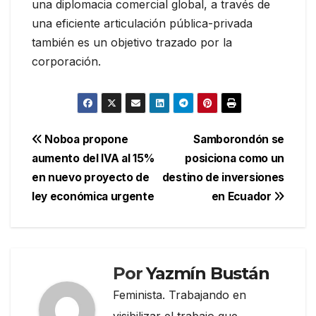
una diplomacia comercial global, a través de
una eficiente articulación pública-privada
también es un objetivo trazado por la
corporación.
Navegación
Noboa propone
Samborondón se
aumento del IVA al 15%
posiciona como un
de
en nuevo proyecto de
destino de inversiones
entradas
ley económica urgente
en Ecuador
Por
Yazmín Bustán
Feminista. Trabajando en
visibilizar el trabajo que