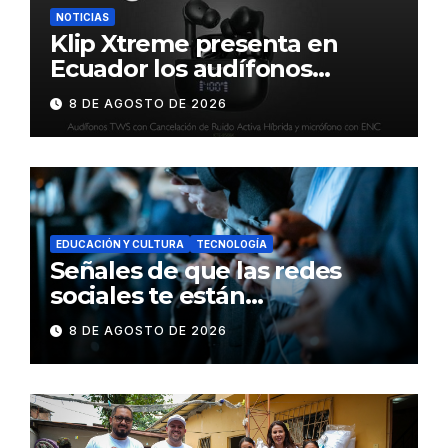
NOTICIAS
Klip Xtreme presenta en
Ecuador los audífonos
DynaBuds con sonido
8 DE AGOSTO DE 2026
inteligente y control táctil
EDUCACIÓN Y CULTURA
TECNOLOGÍA
Señales de que las redes
sociales te están
consumiendo
8 DE AGOSTO DE 2026