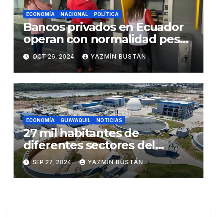
ECONOMÍA
NACIONAL
POLÍTICA
Bancos privados en Ecuador
operan con normalidad pese
a cortes eléctricos
OCT 26, 2024
YAZMÍN BUSTÁN
ECONOMÍA
GUAYAQUIL
NOTICIAS
27 mil habitantes de
diferentes sectores del
noroeste de Guayaquil
SEP 27, 2024
YAZMÍN BUSTÁN
contarán con alcantarillado
sanitario