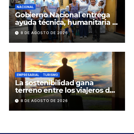
NACIONAL
Gobierno Nacional entrega
ayuda técnica, humanitaria y
Bono Joaquín Gallegos Lara a
8 DE AGOSTO DE 2026
familia en situación de
vulnerabilidad
EMPRESARIAL
TURISMO
La sostenibilidad gana
terreno entre los viajeros de
negocios
8 DE AGOSTO DE 2026