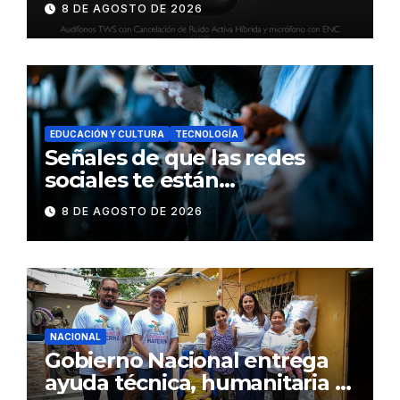
8 DE AGOSTO DE 2026
inteligente y control táctil
EDUCACIÓN Y CULTURA
TECNOLOGÍA
Señales de que las redes
sociales te están
consumiendo
8 DE AGOSTO DE 2026
NACIONAL
Gobierno Nacional entrega
ayuda técnica, humanitaria y