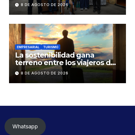
Bono Joaquín Gallegos Lara a
8 DE AGOSTO DE 2026
familia en situación de
vulnerabilidad
EMPRESARIAL
TURISMO
La sostenibilidad gana
terreno entre los viajeros de
negocios
8 DE AGOSTO DE 2026
Whatsapp