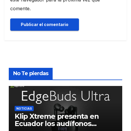
comente.
No Te pierdas
NOTICIAS
Klip Xtreme presenta en
Ecuador los audífonos
DynaBuds con sonido