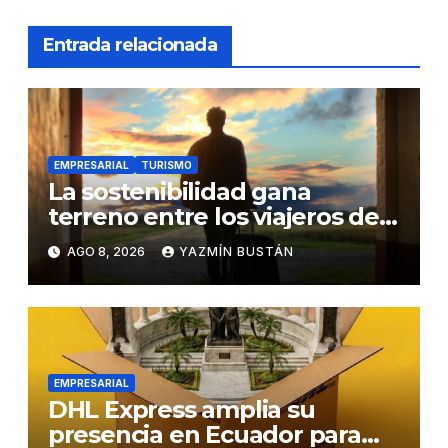
Entrada relacionada
EMPRESARIAL
TURISMO
La sostenibilidad gana
terreno entre los viajeros de
negocios
AGO 8, 2026
YAZMÍN BUSTÁN
EMPRESARIAL
DHL Express amplia su
presencia en Ecuador para