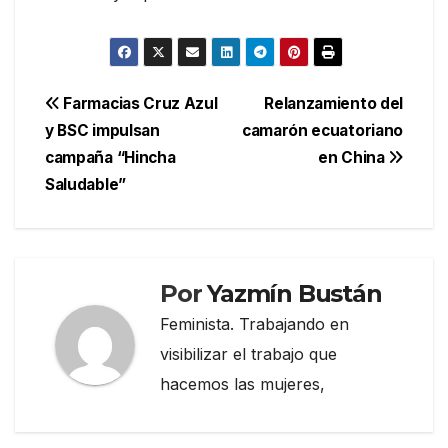
Navegación
Farmacias Cruz Azul
Relanzamiento del
y BSC impulsan
camarón ecuatoriano
de
campaña “Hincha
en China
entradas
Saludable”
Por
Yazmín Bustán
Feminista. Trabajando en
visibilizar el trabajo que
hacemos las mujeres,