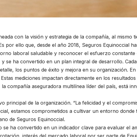
eada con la visión y estrategia de la compañía, al mismo ti
 Es por ello que, desde el año 2018, Seguros Equinoccial 
rno laboral saludable y reconocer el esfuerzo constante d
do y se ha convertido en un plan integral de desarrollo. Ca
etalle, los puntos de éxito y mejora en su organización. En
 Estas mediciones impactan directamente en los resultados d
, la compañía aseguradora multilínea líder del país, está i
vo principal de la organización. “La felicidad y el compro
ccial, estamos comprometidos a cultivar un entorno donde
ano de Seguros Equinoccial.
jo se ha convertido en un indicador clave para evaluar el amb
rotación, interés del mercado laboral por ser parte de Equ