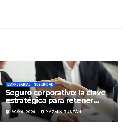
EMPRESARIAL
SEGURIDAD
Seguro corporativo: la clave
estratégica para retener
talento en Ecuador
AGO 6, 2026
YAZMÍN BUSTÁN