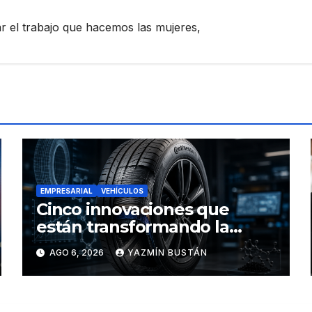
zar el trabajo que hacemos las mujeres,
EMPRESARIAL
VEHÍCULOS
Cinco innovaciones que
están transformando la
industria de los neumáticos y
AGO 6, 2026
YAZMÍN BUSTÁN
redefinen el futuro de la
movilidad