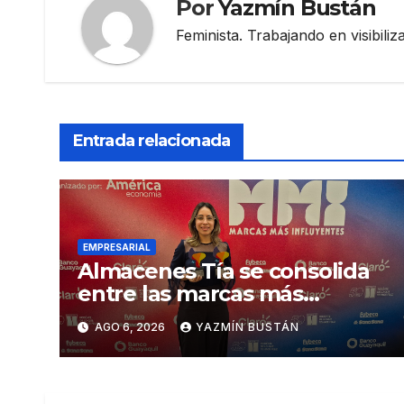
Por
Yazmín Bustán
Feminista. Trabajando en visibili
Entrada relacionada
EMPRESARIAL
Almacenes Tía se consolida
entre las marcas más
influyentes del Ecuador
AGO 6, 2026
YAZMÍN BUSTÁN