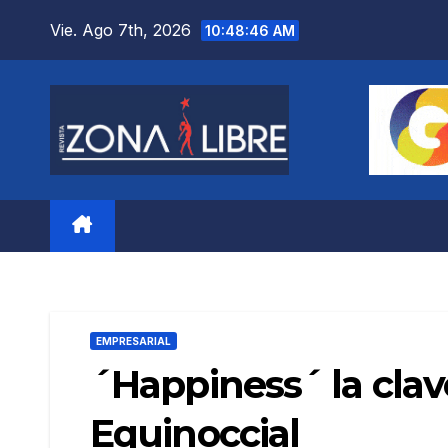
Saltar
Vie. Ago 7th, 2026
10:48:47 AM
al
contenido
EMPRESARIAL
´Happiness´ la clav
Equinoccial