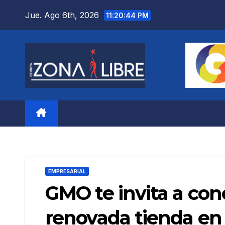
Saltar
Jue. Ago 6th, 2026
11:20:46 PM
al
contenido
EMPRESARIAL
GMO te invita a con
renovada tienda en 