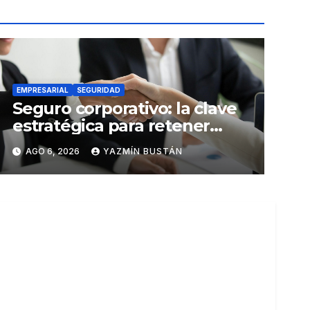
EMPRESARIAL
SEGURIDAD
Seguro corporativo: la clave
estratégica para retener
talento en Ecuador
AGO 6, 2026
YAZMÍN BUSTÁN