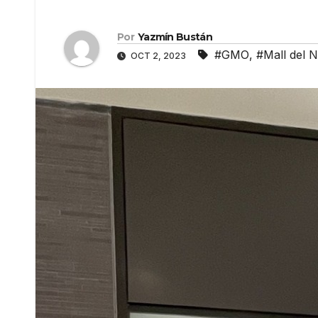
Por
Yazmín Bustán
#GMO
,
#Mall del N
OCT 2, 2023