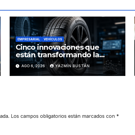
EMPRESARIAL
VEHÍCULOS
Cinco innovaciones que
están transformando la
industria de los neumáticos y
AGO 6, 2026
YAZMÍN BUSTÁN
redefinen el futuro de la
movilidad
cada.
Los campos obligatorios están marcados con
*