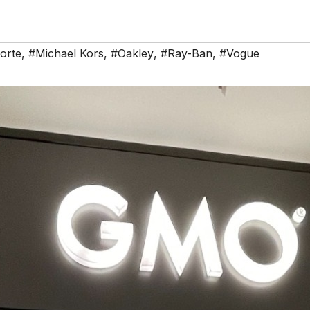
orte
,
#Michael Kors
,
#Oakley
,
#Ray-Ban
,
#Vogue