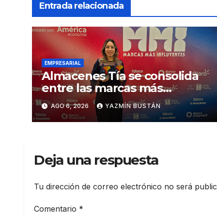
Entrada relacionada
EMPRESARIAL
Almacenes Tía se consolida
entre las marcas más
influyentes del Ecuador
AGO 6, 2026
YAZMÍN BUSTÁN
Deja una respuesta
Tu dirección de correo electrónico no será publi
Comentario
*