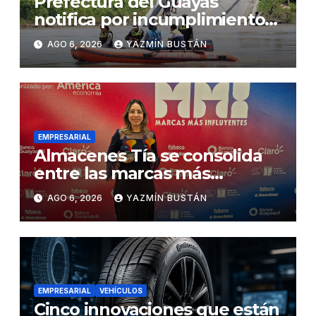
Prefectura del Guayas
notifica por incumplimiento
contractual a la Concesionaria
AGO 6, 2026
YAZMÍN BUSTÁN
CONORTE y exige celeridad
en desmontaje del puente
Gonzalo Icaza Cornejo, en
Daule
EMPRESARIAL
Almacenes Tía se consolida
entre las marcas más
influyentes del Ecuador
AGO 6, 2026
YAZMÍN BUSTÁN
EMPRESARIAL
VEHÍCULOS
Cinco innovaciones que están