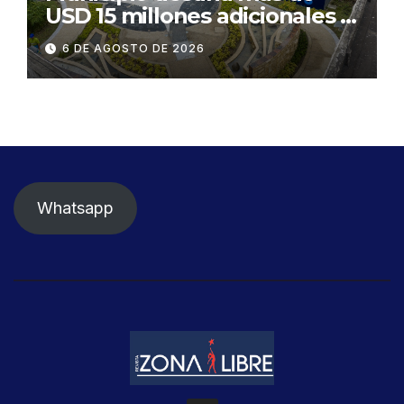
USD 15 millones adicionales a
SEGURA EP para fortalecer la
6 DE AGOSTO DE 2026
seguridad ciudadana
Whatsapp