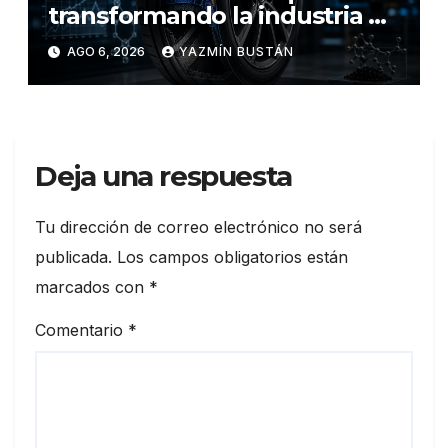
transformando la industria de
los neumáticos y redefinen el
AGO 6, 2026
YAZMÍN BUSTÁN
futuro de la movilidad
Deja una respuesta
Tu dirección de correo electrónico no será
publicada.
Los campos obligatorios están
marcados con
*
Comentario
*