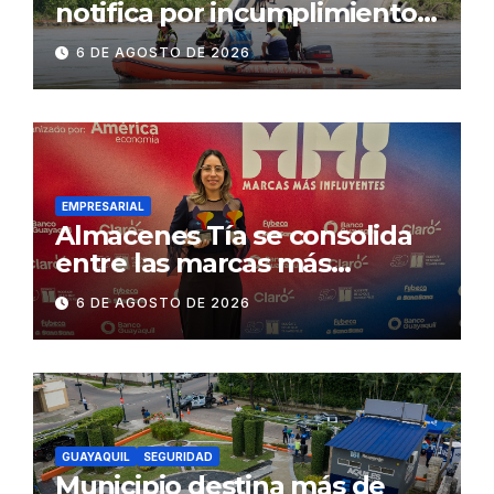
notifica por incumplimiento
contractual a la
6 DE AGOSTO DE 2026
Concesionaria CONORTE y
exige celeridad en
desmontaje del puente
Gonzalo Icaza Cornejo, en
Daule
EMPRESARIAL
Almacenes Tía se consolida
entre las marcas más
influyentes del Ecuador
6 DE AGOSTO DE 2026
GUAYAQUIL
SEGURIDAD
Municipio destina más de