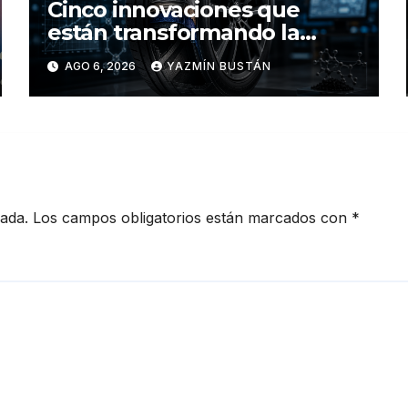
Cinco innovaciones que
están transformando la
industria de los neumáticos y
AGO 6, 2026
YAZMÍN BUSTÁN
redefinen el futuro de la
movilidad
cada.
Los campos obligatorios están marcados con
*