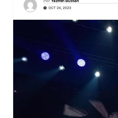
Por
Yazmín Bustán
OCT 24, 2023