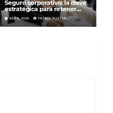
Seguro corporativo: la clave
estratégica para retener
talento en Ecuador
AGO 6, 2026
YAZMÍN BUSTÁN