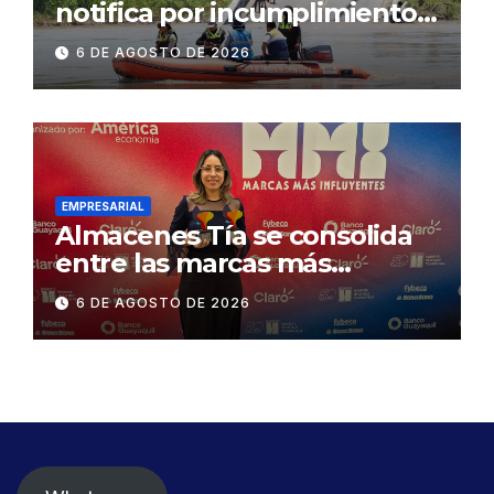
notifica por incumplimiento
contractual a la
6 DE AGOSTO DE 2026
Concesionaria CONORTE y
exige celeridad en
desmontaje del puente
Gonzalo Icaza Cornejo, en
Daule
EMPRESARIAL
Almacenes Tía se consolida
entre las marcas más
influyentes del Ecuador
6 DE AGOSTO DE 2026