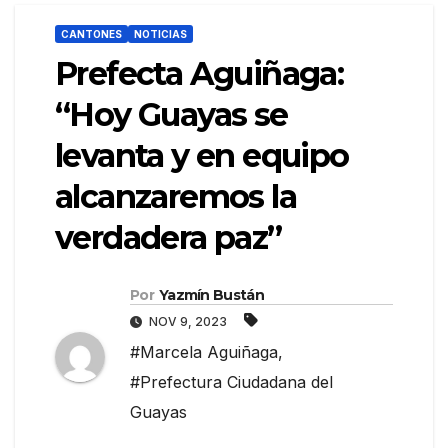
CANTONES
NOTICIAS
Prefecta Aguiñaga:
“Hoy Guayas se
levanta y en equipo
alcanzaremos la
verdadera paz”
Por
Yazmín Bustán
NOV 9, 2023
#Marcela Aguiñaga
,
#Prefectura Ciudadana del
Guayas