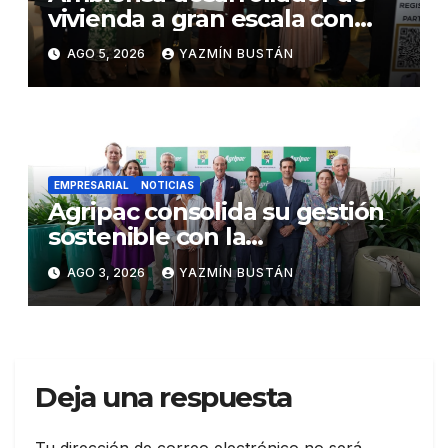
vivienda a gran escala con
estándares internacionales
AGO 5, 2026
YAZMÍN BUSTÁN
de sostenibilidad
EMPRESARIAL
NOTICIAS
Agripac consolida su gestión
sostenible con la
presentación de su octava
AGO 3, 2026
YAZMÍN BUSTÁN
Memoria de Sostenibilidad
Deja una respuesta
Tu dirección de correo electrónico no será