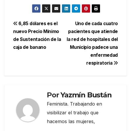
Navegación
6,85 dólares es el
Uno de cada cuatro
nuevo Precio Mínimo
pacientes que atiende
de
de Sustentación de la
la red de hospitales del
entradas
caja de banano
Municipio padece una
enfermedad
respiratoria
Por
Yazmín Bustán
Feminista. Trabajando en
visibilizar el trabajo que
hacemos las mujeres,