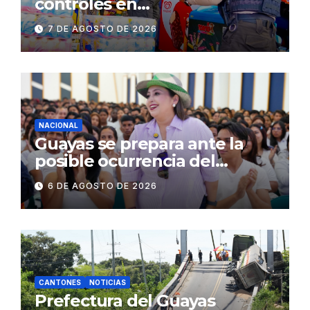
controles en
establecimientos y espacios
7 DE AGOSTO DE 2026
públicos de Pichincha: 684
operativos en zonas
comerciales y de
concurrencia
NACIONAL
Guayas se prepara ante la
posible ocurrencia del
fenómeno de El Niño:
6 DE AGOSTO DE 2026
Gobierno Nacional capacita a
2.500 jóvenes
CANTONES
NOTICIAS
Prefectura del Guayas