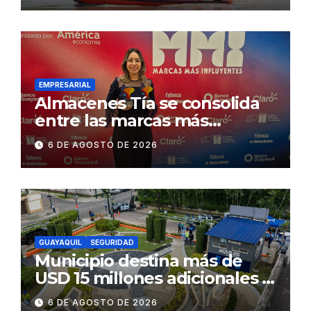
exige celeridad en
desmontaje del puente
Gonzalo Icaza Cornejo, en
Daule
EMPRESARIAL
Almacenes Tía se consolida
entre las marcas más
influyentes del Ecuador
6 DE AGOSTO DE 2026
GUAYAQUIL
SEGURIDAD
Municipio destina más de
USD 15 millones adicionales a
SEGURA EP para fortalecer la
6 DE AGOSTO DE 2026