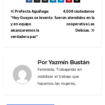
Navegación
Prefecta Aguiñaga:
4.508 ciudadanos
“Hoy Guayas se levanta
fueron atendidos en la
de
y en equipo
cooperativa Las
entradas
alcanzaremos la
Delicias.
verdadera paz”
Por
Yazmín Bustán
Feminista. Trabajando en
visibilizar el trabajo que
hacemos las mujeres,