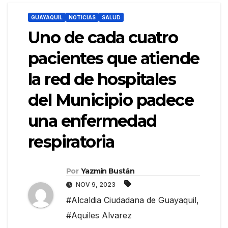
GUAYAQUIL
NOTICIAS
SALUD
Uno de cada cuatro
pacientes que atiende
la red de hospitales
del Municipio padece
una enfermedad
respiratoria
Por
Yazmín Bustán
NOV 9, 2023
#Alcaldia Ciudadana de Guayaquil
,
#Aquiles Alvarez