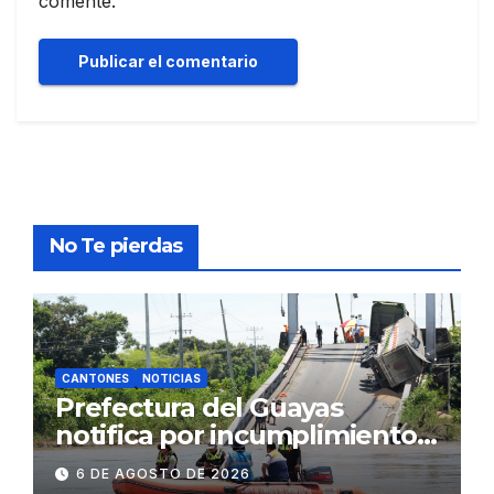
comente.
No Te pierdas
CANTONES
NOTICIAS
Prefectura del Guayas
notifica por incumplimiento
contractual a la
6 DE AGOSTO DE 2026
Concesionaria CONORTE y