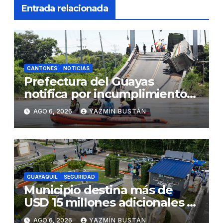
Entrada relacionada
CANTONES
NOTICIAS
Prefectura del Guayas
notifica por incumplimiento
contractual a la Concesionaria
AGO 6, 2026
YAZMÍN BUSTÁN
CONORTE y exige celeridad
en desmontaje del puente
Gonzalo Icaza Cornejo, en
Daule
GUAYAQUIL
SEGURIDAD
Municipio destina más de
USD 15 millones adicionales a
SEGURA EP para fortalecer la
AGO 6, 2026
YAZMÍN BUSTÁN