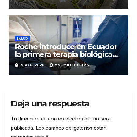
seguridad ciudadana
SALUD
Roche introduce en Ecuador
la primera terapia biológica
de precisión capaz de
AGO 6, 2026
YAZMÍN BUSTÁN
detener el daño renal por
nefritis lúpica
Deja una respuesta
Tu dirección de correo electrónico no será
publicada.
Los campos obligatorios están