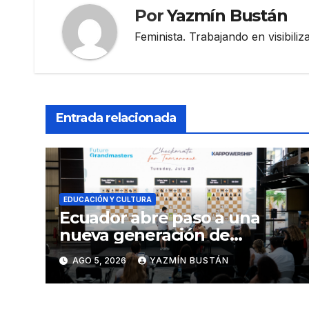
Por
Yazmín Bustán
Feminista. Trabajando en visibili
Entrada relacionada
EDUCACIÓN Y CULTURA
Ecuador abre paso a una
nueva generación de
ajedrecistas con Future
AGO 5, 2026
YAZMÍN BUSTÁN
Grandmasters, el programa
de Karpowership