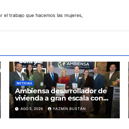
zar el trabajo que hacemos las mujeres,
NOTICIAS
Ambiensa desarrollador de
vivienda a gran escala con
estándares internacionales
AGO 5, 2026
YAZMÍN BUSTÁN
de sostenibilidad