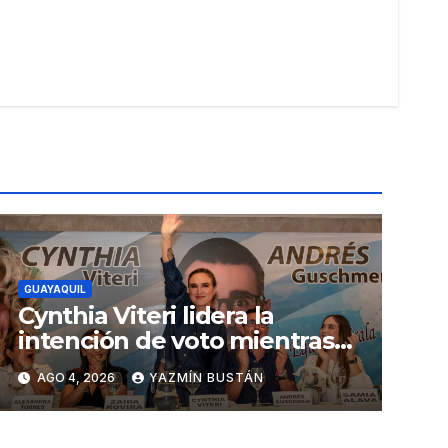
GUAYAQUIL
Cynthia Viteri lidera la
intención de voto mientras
Andrés Guschmer muestra
AGO 4, 2026
YAZMÍN BUSTÁN
un destacado crecimiento,
según AtlasIntel