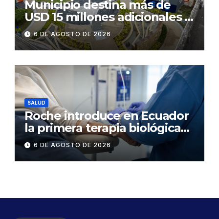
Municipio destina más de
USD 15 millones adicionales a
SEGURA EP para fortalecer la
6 DE AGOSTO DE 2026
seguridad ciudadana
SALUD
Roche introduce en Ecuador
la primera terapia biológica
de precisión capaz de
6 DE AGOSTO DE 2026
detener el daño renal por
nefritis lúpica