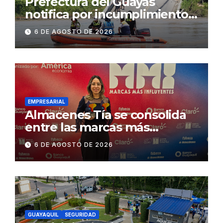
Prefectura del Guayas
notifica por incumplimiento
contractual a la
6 DE AGOSTO DE 2026
Concesionaria CONORTE y
exige celeridad en
desmontaje del puente
Gonzalo Icaza Cornejo, en
Daule
EMPRESARIAL
Almacenes Tía se consolida
entre las marcas más
influyentes del Ecuador
6 DE AGOSTO DE 2026
GUAYAQUIL
SEGURIDAD