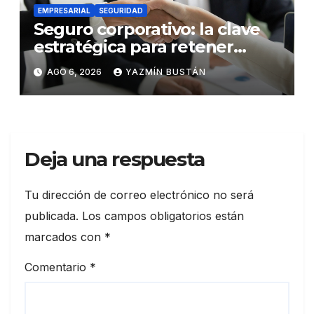
EMPRESARIAL
SEGURIDAD
Seguro corporativo: la clave
estratégica para retener
talento en Ecuador
AGO 6, 2026
YAZMÍN BUSTÁN
Deja una respuesta
Tu dirección de correo electrónico no será
publicada.
Los campos obligatorios están
marcados con
*
Comentario
*