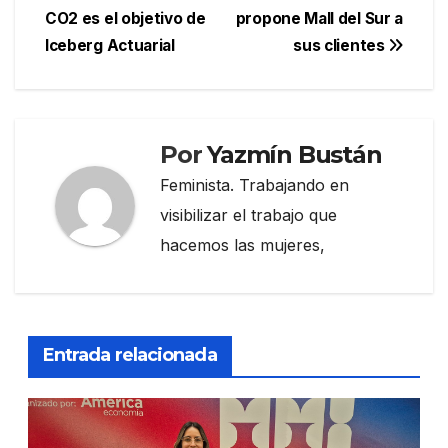
de
CO2 es el objetivo de
propone Mall del Sur a
entradas
Iceberg Actuarial
sus clientes
Por
Yazmín Bustán
Feminista. Trabajando en
visibilizar el trabajo que
hacemos las mujeres,
Entrada relacionada