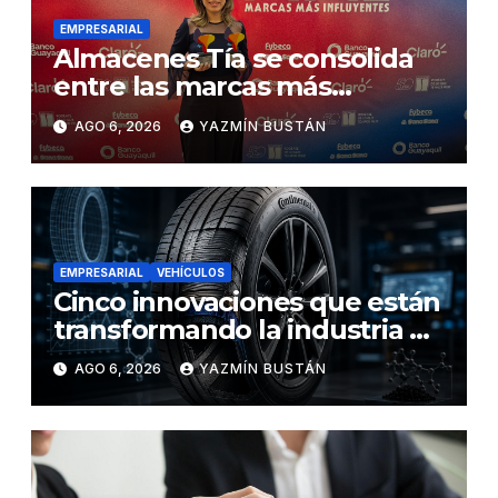
EMPRESARIAL
Almacenes Tía se consolida
entre las marcas más
influyentes del Ecuador
AGO 6, 2026
YAZMÍN BUSTÁN
EMPRESARIAL
VEHÍCULOS
Cinco innovaciones que están
transformando la industria de
los neumáticos y redefinen el
AGO 6, 2026
YAZMÍN BUSTÁN
futuro de la movilidad