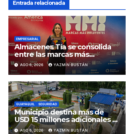
Entrada relacionada
EMPRESARIAL
Almacenes Tía se consolida
entre las marcas más
influyentes del Ecuador
AGO 6, 2026
YAZMÍN BUSTÁN
GUAYAQUIL
SEGURIDAD
Municipio destina más de
USD 15 millones adicionales a
SEGURA EP para fortalecer la
AGO 6, 2026
YAZMÍN BUSTÁN