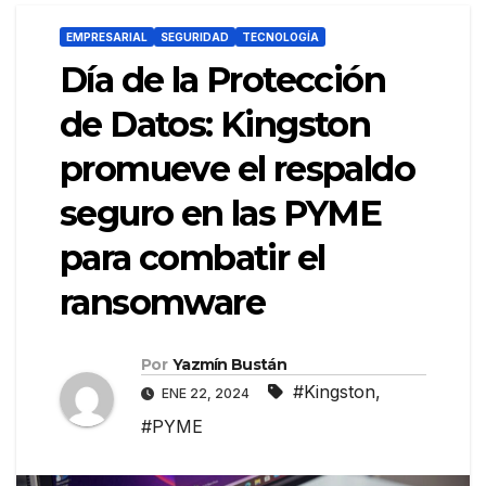
EMPRESARIAL
SEGURIDAD
TECNOLOGÍA
Día de la Protección
de Datos: Kingston
promueve el respaldo
seguro en las PYME
para combatir el
ransomware
Por
Yazmín Bustán
#Kingston
,
ENE 22, 2024
#PYME