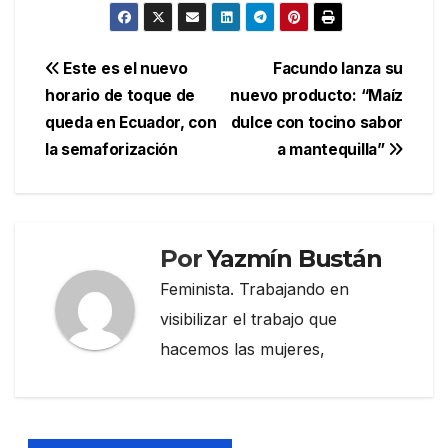
Navegación
Este es el nuevo
Facundo lanza su
horario de toque de
nuevo producto: “Maíz
de
queda en Ecuador, con
dulce con tocino sabor
entradas
la semaforización
a mantequilla”
Por
Yazmín Bustán
Feminista. Trabajando en
visibilizar el trabajo que
hacemos las mujeres,