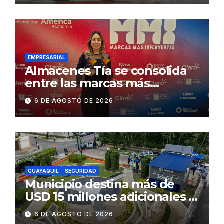
exige celeridad en
desmontaje del puente
Gonzalo Icaza Cornejo, en
Daule
EMPRESARIAL
Almacenes Tía se consolida
entre las marcas más
influyentes del Ecuador
6 DE AGOSTO DE 2026
GUAYAQUIL
SEGURIDAD
Municipio destina más de
USD 15 millones adicionales a
SEGURA EP para fortalecer la
6 DE AGOSTO DE 2026
seguridad ciudadana