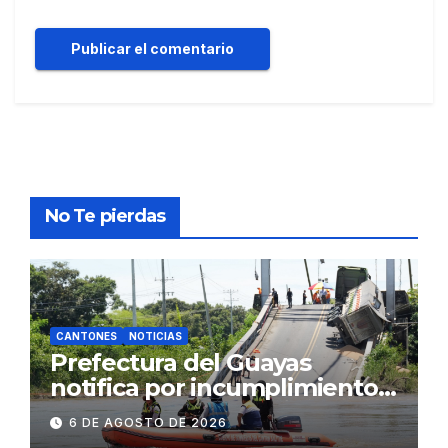
No Te pierdas
CANTONES
NOTICIAS
Prefectura del Guayas
notifica por incumplimiento
contractual a la
6 DE AGOSTO DE 2026
Concesionaria CONORTE y