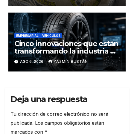
seguridad ciudadana
EMPRESARIAL
VEHÍCULOS
Cinco innovaciones que están
transformando la industria de
los neumáticos y redefinen el
AGO 6, 2026
YAZMÍN BUSTÁN
futuro de la movilidad
Deja una respuesta
Tu dirección de correo electrónico no será
publicada.
Los campos obligatorios están
marcados con
*