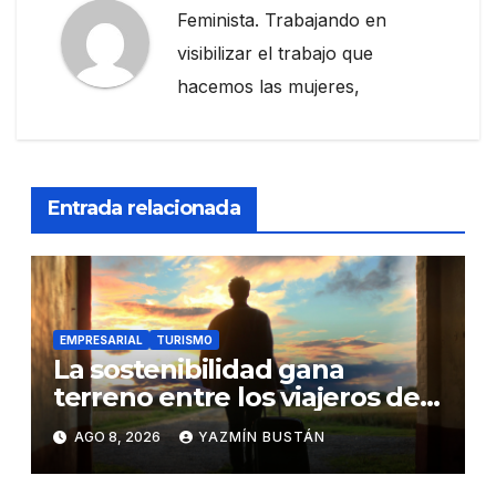
Feminista. Trabajando en
visibilizar el trabajo que
hacemos las mujeres,
Entrada relacionada
EMPRESARIAL
TURISMO
La sostenibilidad gana
terreno entre los viajeros de
negocios
AGO 8, 2026
YAZMÍN BUSTÁN