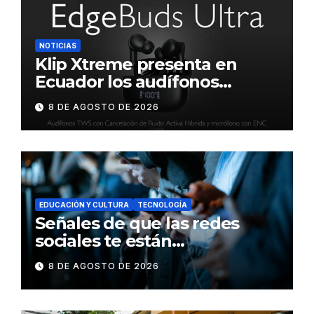
NOTICIAS
Klip Xtreme presenta en
Ecuador los audífonos
DynaBuds con sonido
8 DE AGOSTO DE 2026
inteligente y control táctil
EDUCACIÓN Y CULTURA
TECNOLOGÍA
Señales de que las redes
sociales te están
consumiendo
8 DE AGOSTO DE 2026