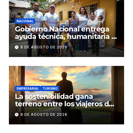
NACIONAL
Gobierno Nacional entrega
ayuda técnica, humanitaria y
Bono Joaquín Gallegos Lara a
8 DE AGOSTO DE 2026
familia en situación de
vulnerabilidad
EMPRESARIAL
TURISMO
La sostenibilidad gana
terreno entre los viajeros de
negocios
8 DE AGOSTO DE 2026