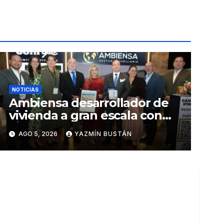
NOTICIAS
Ambiensa desarrollador de
vivienda a gran escala con
estándares internacionales
AGO 5, 2026
YAZMÍN BUSTÁN
de sostenibilidad