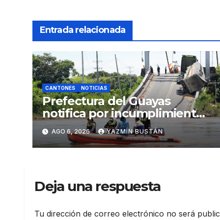
Entrada relacionada
CANTONES
NOTICIAS
Prefectura del Guayas
notifica por incumplimiento
contractual a la
AGO 6, 2026
YAZMÍN BUSTÁN
Concesionaria CONORTE y
exige celeridad en
desmontaje del puente
Gonzalo Icaza Cornejo, en
Deja una respuesta
Daule
Tu dirección de correo electrónico no será publi