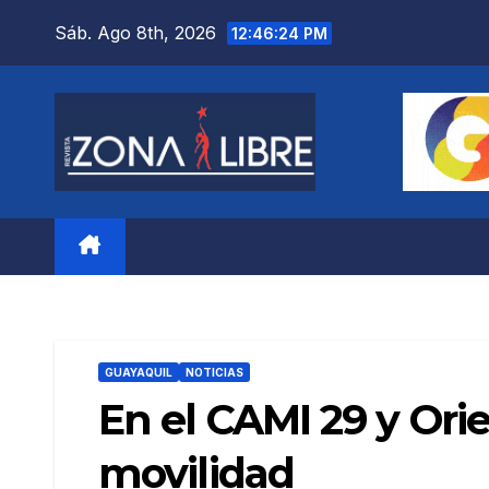
Saltar
Sáb. Ago 8th, 2026
12:46:26 PM
al
contenido
GUAYAQUIL
NOTICIAS
En el CAMI 29 y Or
movilidad