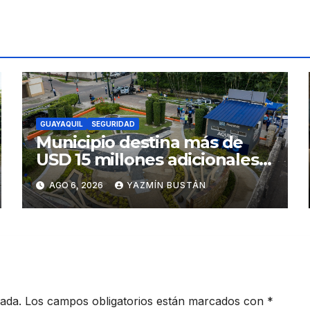
GUAYAQUIL
SEGURIDAD
Municipio destina más de
USD 15 millones adicionales a
SEGURA EP para fortalecer la
AGO 6, 2026
YAZMÍN BUSTÁN
seguridad ciudadana
cada.
Los campos obligatorios están marcados con
*