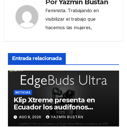
Por
Yazmín Bustán
Feminista. Trabajando en
visibilizar el trabajo que
hacemos las mujeres,
Entrada relacionada
NOTICIAS
Klip Xtreme presenta en
Ecuador los audífonos
DynaBuds con sonido
AGO 8, 2026
YAZMÍN BUSTÁN
inteligente y control táctil