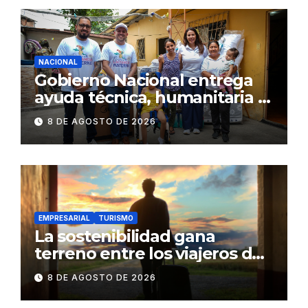
NACIONAL
Gobierno Nacional entrega
ayuda técnica, humanitaria y
Bono Joaquín Gallegos Lara a
8 DE AGOSTO DE 2026
familia en situación de
vulnerabilidad
EMPRESARIAL
TURISMO
La sostenibilidad gana
terreno entre los viajeros de
negocios
8 DE AGOSTO DE 2026