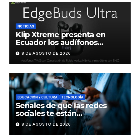
NOTICIAS
Klip Xtreme presenta en
Ecuador los audífonos
DynaBuds con sonido
8 DE AGOSTO DE 2026
inteligente y control táctil
EDUCACIÓN Y CULTURA
TECNOLOGÍA
Señales de que las redes
sociales te están
consumiendo
8 DE AGOSTO DE 2026