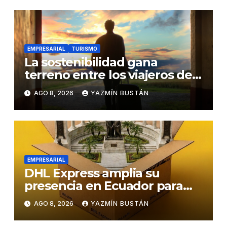
EMPRESARIAL
TURISMO
La sostenibilidad gana
terreno entre los viajeros de
negocios
AGO 8, 2026
YAZMÍN BUSTÁN
EMPRESARIAL
DHL Express amplia su
presencia en Ecuador para
responder al crecimiento de
AGO 8, 2026
YAZMÍN BUSTÁN
las exportaciones