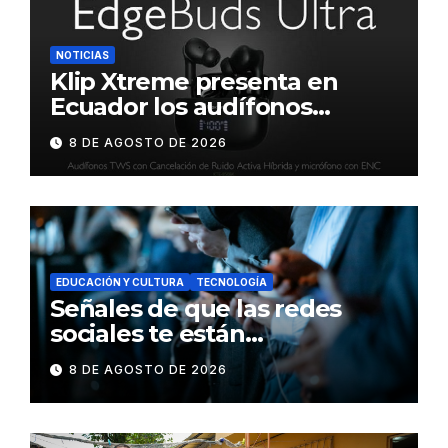
NOTICIAS
Klip Xtreme presenta en
Ecuador los audífonos
DynaBuds con sonido
8 DE AGOSTO DE 2026
inteligente y control táctil
EDUCACIÓN Y CULTURA
TECNOLOGÍA
Señales de que las redes
sociales te están
consumiendo
8 DE AGOSTO DE 2026