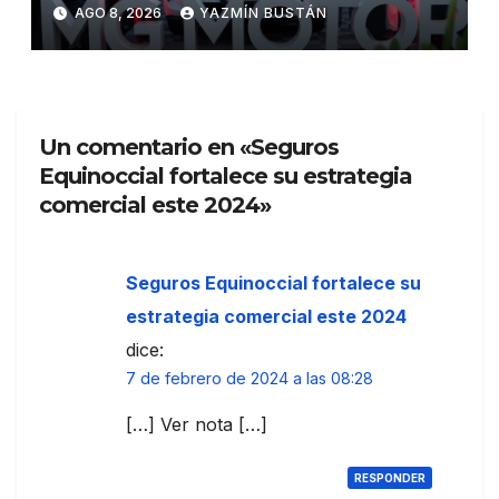
una apuesta por la movilidad
AGO 8, 2026
YAZMÍN BUSTÁN
híbrida y eléctrica durante
ExpoAuto del Pacífico 2026
Un comentario en «Seguros
Equinoccial fortalece su estrategia
comercial este 2024»
Seguros Equinoccial fortalece su
estrategia comercial este 2024
dice:
7 de febrero de 2024 a las 08:28
[…] Ver nota […]
RESPONDER