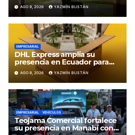
negocios
AGO 8, 2026
YAZMÍN BUSTÁN
EMPRESARIAL
DHL Express amplia su
presencia en Ecuador para
responder al crecimiento de
AGO 8, 2026
YAZMÍN BUSTÁN
las exportaciones
EMPRESARIAL
VEHÍCULOS
Teojama Comercial fortalece
su presencia en Manabí con