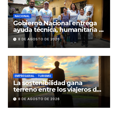
NACIONAL
Gobierno Nacional entrega
ayuda técnica, humanitaria y
Bono Joaquín Gallegos Lara a
8 DE AGOSTO DE 2026
familia en situación de
vulnerabilidad
EMPRESARIAL
TURISMO
La sostenibilidad gana
terreno entre los viajeros de
negocios
8 DE AGOSTO DE 2026