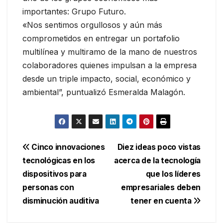
importantes: Grupo Futuro.
«Nos sentimos orgullosos y aún más
comprometidos en entregar un portafolio
multilínea y multiramo de la mano de nuestros
colaboradores quienes impulsan a la empresa
desde un triple impacto, social, económico y
ambiental”, puntualizó Esmeralda Malagón.
Navegación
Cinco innovaciones
Diez ideas poco vistas
tecnológicas en los
acerca de la tecnología
de
dispositivos para
que los líderes
entradas
personas con
empresariales deben
disminución auditiva
tener en cuenta