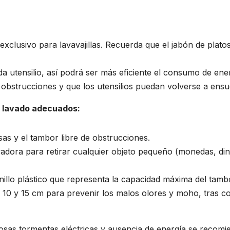
es exclusivo para lavavajillas. Recuerda que el jabón de pla
a utensilio, así podrá ser más eficiente el consumo de ener
ar obstrucciones y que los utensilios puedan volverse a ensu
e lavado adecuados:
usas y el tambor libre de obstrucciones.
avadora para retirar cualquier objeto pequeño (monedas, di
nillo plástico que representa la capacidad máxima del tamb
re 10 y 15 cm para prevenir los malos olores y moho, tras 
losas tormentas eléctricas y ausencia de energía se recomi