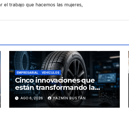
zar el trabajo que hacemos las mujeres,
EMPRESARIAL
VEHÍCULOS
Cinco innovaciones que
están transformando la
industria de los neumáticos y
AGO 6, 2026
YAZMÍN BUSTÁN
redefinen el futuro de la
movilidad