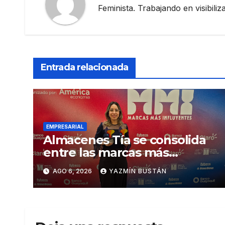
Feminista. Trabajando en visibili
Entrada relacionada
EMPRESARIAL
Almacenes Tía se consolida
entre las marcas más
influyentes del Ecuador
AGO 6, 2026
YAZMÍN BUSTÁN