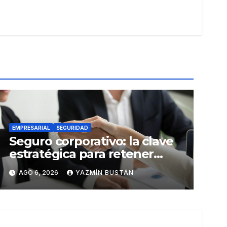
EMPRESARIAL
SEGURIDAD
Seguro corporativo: la clave
estratégica para retener
talento en Ecuador
AGO 6, 2026
YAZMÍN BUSTÁN