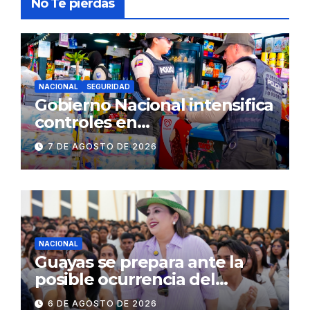
No Te pierdas
NACIONAL
SEGURIDAD
Gobierno Nacional intensifica
controles en
establecimientos y espacios
7 DE AGOSTO DE 2026
públicos de Pichincha: 684
operativos en zonas
comerciales y de
concurrencia
NACIONAL
Guayas se prepara ante la
posible ocurrencia del
fenómeno de El Niño:
6 DE AGOSTO DE 2026