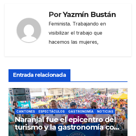
Por
Yazmín Bustán
Feminista. Trabajando en
visibilizar el trabajo que
hacemos las mujeres,
Entrada relacionada
CANTONES
ESPECTÁCULOS
GASTRONOMÍA
NOTICIAS
Naranjal fue el epicentro del
turismo y la gastronomía con
el Festival del Cangrejo Rojo