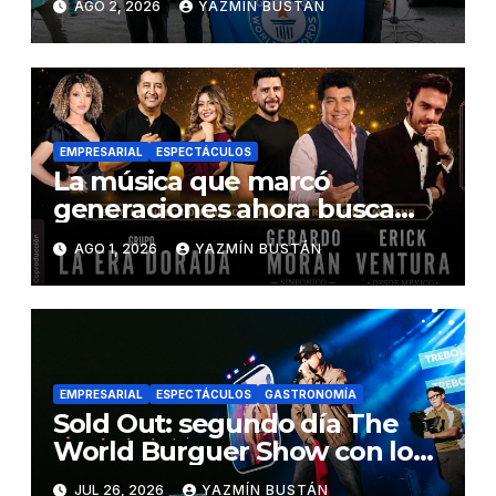
AGO 2, 2026
YAZMÍN BUSTÁN
2026
EMPRESARIAL
ESPECTÁCULOS
La música que marcó
generaciones ahora busca
cambiar vidas: «La Era
AGO 1, 2026
YAZMÍN BUSTÁN
Dorada» llega al Teatro
Nacional Sucre a beneficio de
la Fundación Jonathan
EMPRESARIAL
ESPECTÁCULOS
GASTRONOMÍA
Sold Out: segundo día The
World Burguer Show con los
conciertos de talla mundial
JUL 26, 2026
YAZMÍN BUSTÁN