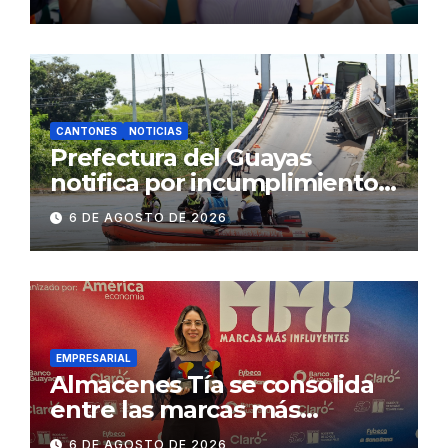
Gobierno Nacional capacita a
2.500 jóvenes
CANTONES
NOTICIAS
Prefectura del Guayas
notifica por incumplimiento
contractual a la
6 DE AGOSTO DE 2026
Concesionaria CONORTE y
exige celeridad en
desmontaje del puente
Gonzalo Icaza Cornejo, en
Daule
EMPRESARIAL
Almacenes Tía se consolida
entre las marcas más
influyentes del Ecuador
6 DE AGOSTO DE 2026