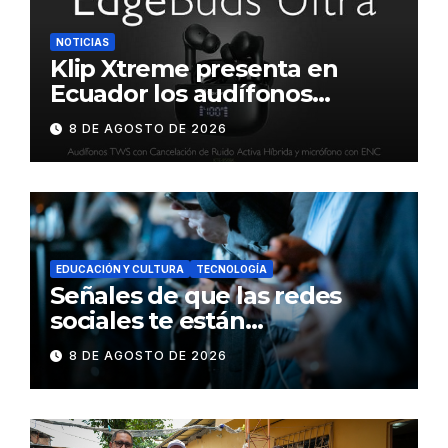
NOTICIAS
Klip Xtreme presenta en
Ecuador los audífonos
DynaBuds con sonido
8 DE AGOSTO DE 2026
inteligente y control táctil
EDUCACIÓN Y CULTURA
TECNOLOGÍA
Señales de que las redes
sociales te están
consumiendo
8 DE AGOSTO DE 2026