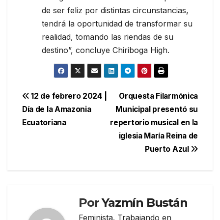
de ser feliz por distintas circunstancias,
tendrá la oportunidad de transformar su
realidad, tomando las riendas de su
destino”, concluye Chiriboga High.
Navegación
12 de febrero 2024 |
Orquesta Filarmónica
Día de la Amazonia
Municipal presentó su
de
Ecuatoriana
repertorio musical en la
entradas
iglesia María Reina de
Puerto Azul
Por
Yazmín Bustán
Feminista. Trabajando en