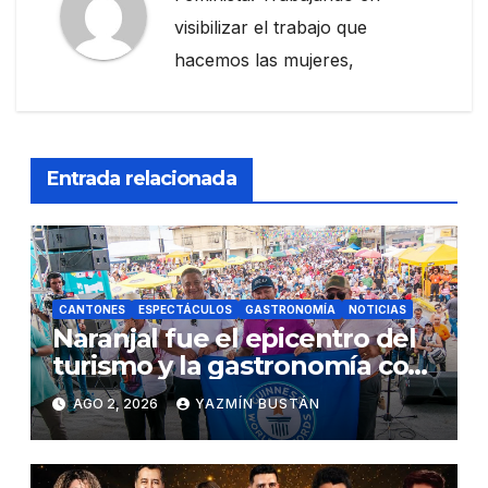
visibilizar el trabajo que
hacemos las mujeres,
Entrada relacionada
CANTONES
ESPECTÁCULOS
GASTRONOMÍA
NOTICIAS
Naranjal fue el epicentro del
turismo y la gastronomía con
el Festival del Cangrejo Rojo
AGO 2, 2026
YAZMÍN BUSTÁN
2026