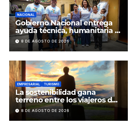
NACIONAL
Gobierno Nacional entrega
ayuda técnica, humanitaria y
Bono Joaquín Gallegos Lara a
8 DE AGOSTO DE 2026
familia en situación de
vulnerabilidad
EMPRESARIAL
TURISMO
La sostenibilidad gana
terreno entre los viajeros de
negocios
8 DE AGOSTO DE 2026