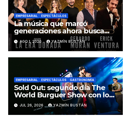
EMPRESARIAL
ESPECTÁCULOS
La música que marcó
generaciones ahora busca
cambiar vidas: «La Era
AGO 1, 2026
YAZMÍN BUSTÁN
Dorada» llega al Teatro
Nacional Sucre a beneficio de
la Fundación Jonathan
EMPRESARIAL
ESPECTÁCULOS
GASTRONOMÍA
Sold Out: segundo día The
World Burguer Show con los
conciertos de talla mundial
JUL 26, 2026
YAZMÍN BUSTÁN