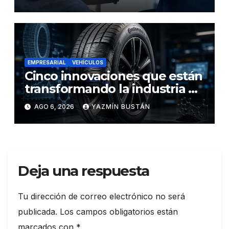
detener el daño renal por
nefritis lúpica
EMPRESARIAL
VEHÍCULOS
Cinco innovaciones que están
transformando la industria de
los neumáticos y redefinen el
AGO 6, 2026
YAZMÍN BUSTÁN
futuro de la movilidad
Deja una respuesta
Tu dirección de correo electrónico no será
publicada.
Los campos obligatorios están
marcados con
*