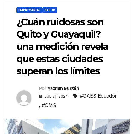
EMPRESARIAL
SALUD
¿Cuán ruidosas son
Quito y Guayaquil?
una medición revela
que estas ciudades
superan los límites
Por
Yazmín Bustán
#GAES Ecuador
JUL 21, 2024
,
#OMS