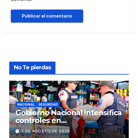
No Te pierdas
NACIONAL
SEGURIDAD
Gobierno Nacional intensifica
controles en
establecimientos y espacios
7 DE AGOSTO DE 2026
públicos de Pichincha: 684