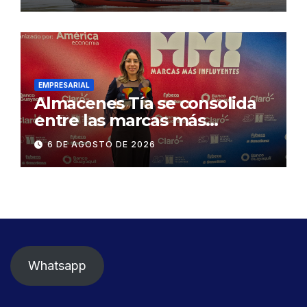
exige celeridad en
desmontaje del puente
Gonzalo Icaza Cornejo, en
Daule
EMPRESARIAL
Almacenes Tía se consolida
entre las marcas más
influyentes del Ecuador
6 DE AGOSTO DE 2026
Whatsapp