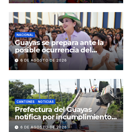
operativos en zonas
comerciales y de
concurrencia
NACIONAL
Guayas se prepara ante la
posible ocurrencia del
fenómeno de El Niño:
6 DE AGOSTO DE 2026
Gobierno Nacional capacita a
2.500 jóvenes
CANTONES
NOTICIAS
Prefectura del Guayas
notifica por incumplimiento
contractual a la
6 DE AGOSTO DE 2026
Concesionaria CONORTE y