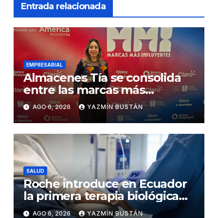
Entrada relacionada
EMPRESARIAL
Almacenes Tía se consolida
entre las marcas más
influyentes del Ecuador
AGO 6, 2026
YAZMÍN BUSTÁN
SALUD
Roche introduce en Ecuador
la primera terapia biológica
de precisión capaz de
AGO 6, 2026
YAZMÍN BUSTÁN