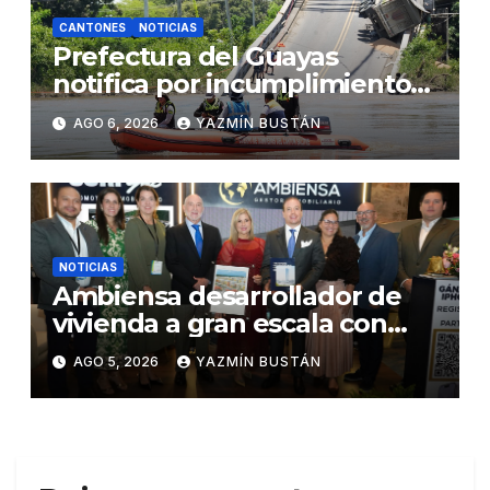
CANTONES
NOTICIAS
Prefectura del Guayas
notifica por incumplimiento
contractual a la Concesionaria
AGO 6, 2026
YAZMÍN BUSTÁN
CONORTE y exige celeridad
en desmontaje del puente
Gonzalo Icaza Cornejo, en
Daule
NOTICIAS
Ambiensa desarrollador de
vivienda a gran escala con
estándares internacionales
AGO 5, 2026
YAZMÍN BUSTÁN
de sostenibilidad