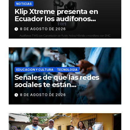
NOTICIAS
Klip Xtreme presenta en
Ecuador los audífonos
DynaBuds con sonido
8 DE AGOSTO DE 2026
inteligente y control táctil
EDUCACIÓN Y CULTURA
TECNOLOGÍA
Señales de que las redes
sociales te están
consumiendo
8 DE AGOSTO DE 2026