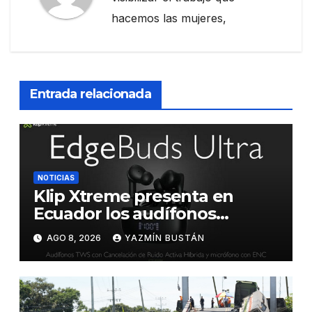
hacemos las mujeres,
Entrada relacionada
NOTICIAS
Klip Xtreme presenta en
Ecuador los audífonos
DynaBuds con sonido
AGO 8, 2026
YAZMÍN BUSTÁN
inteligente y control táctil