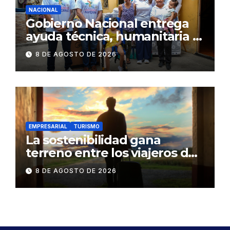
NACIONAL
Gobierno Nacional entrega
ayuda técnica, humanitaria y
Bono Joaquín Gallegos Lara a
8 DE AGOSTO DE 2026
familia en situación de
vulnerabilidad
EMPRESARIAL
TURISMO
La sostenibilidad gana
terreno entre los viajeros de
negocios
8 DE AGOSTO DE 2026