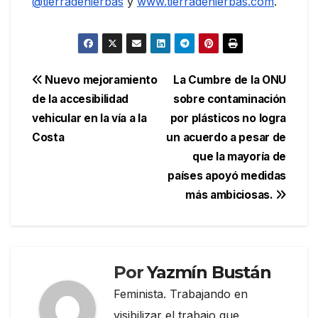
@tierradehierbas
y
www.tierradehierbas.com
.
Navegación
Nuevo mejoramiento
La Cumbre de la ONU
de la accesibilidad
sobre contaminación
de
vehicular en la vía a la
por plásticos no logra
entradas
Costa
un acuerdo a pesar de
que la mayoría de
países apoyó medidas
más ambiciosas.
Por
Yazmín Bustán
Feminista. Trabajando en
visibilizar el trabajo que