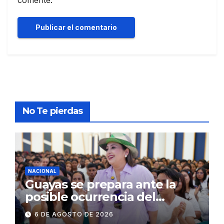
No Te pierdas
NACIONAL
Guayas se prepara ante la
posible ocurrencia del
fenómeno de El Niño:
6 DE AGOSTO DE 2026
Gobierno Nacional capacita a