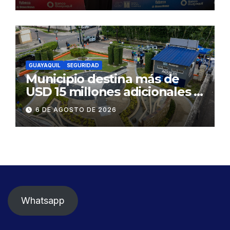
GUAYAQUIL
SEGURIDAD
Municipio destina más de
USD 15 millones adicionales a
SEGURA EP para fortalecer la
6 DE AGOSTO DE 2026
seguridad ciudadana
Whatsapp