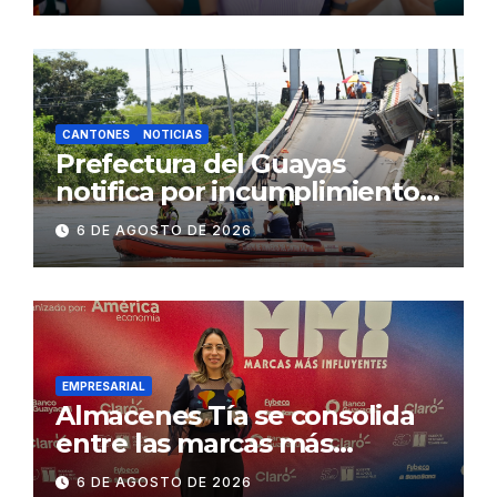
2.500 jóvenes
CANTONES
NOTICIAS
Prefectura del Guayas
notifica por incumplimiento
contractual a la
6 DE AGOSTO DE 2026
Concesionaria CONORTE y
exige celeridad en
desmontaje del puente
Gonzalo Icaza Cornejo, en
Daule
EMPRESARIAL
Almacenes Tía se consolida
entre las marcas más
influyentes del Ecuador
6 DE AGOSTO DE 2026