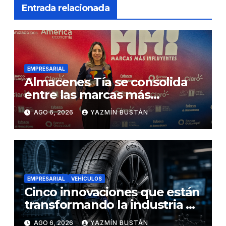
Entrada relacionada
EMPRESARIAL
Almacenes Tía se consolida
entre las marcas más
influyentes del Ecuador
AGO 6, 2026
YAZMÍN BUSTÁN
EMPRESARIAL
VEHÍCULOS
Cinco innovaciones que están
transformando la industria de
los neumáticos y redefinen el
AGO 6, 2026
YAZMÍN BUSTÁN