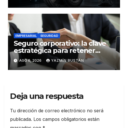
futuro de la movilidad
EMPRESARIAL
SEGURIDAD
Seguro corporativo: la clave
estratégica para retener
talento en Ecuador
AGO 6, 2026
YAZMÍN BUSTÁN
Deja una respuesta
Tu dirección de correo electrónico no será
publicada.
Los campos obligatorios están
marcados con
*