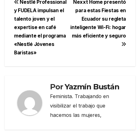
Navegación
Nestlé Professional
Nexxt Home presentó
y FUDELA impulsan el
para estas Fiestas en
de
talento joven y el
Ecuador su regleta
entradas
expertise en café
inteligente Wi-Fi: hogar
mediante el programa
más eficiente y seguro
«Nestlé Jóvenes
Baristas»
Por
Yazmín Bustán
Feminista. Trabajando en
visibilizar el trabajo que
hacemos las mujeres,