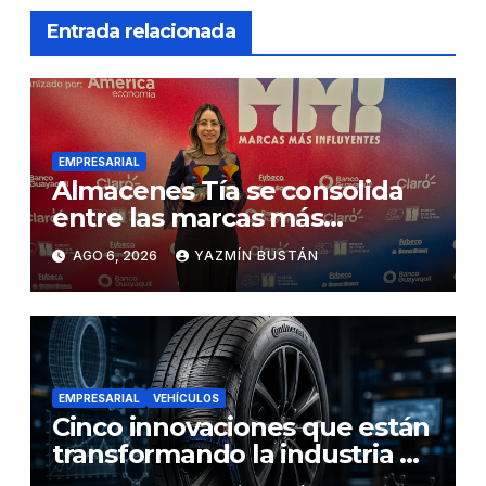
Entrada relacionada
EMPRESARIAL
Almacenes Tía se consolida
entre las marcas más
influyentes del Ecuador
AGO 6, 2026
YAZMÍN BUSTÁN
EMPRESARIAL
VEHÍCULOS
Cinco innovaciones que están
transformando la industria de
los neumáticos y redefinen el