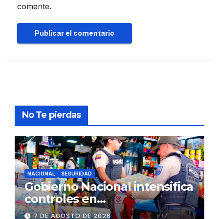
comente.
No Te pierdas
NACIONAL
SEGURIDAD
Gobierno Nacional intensifica
controles en
establecimientos y espacios
7 DE AGOSTO DE 2026