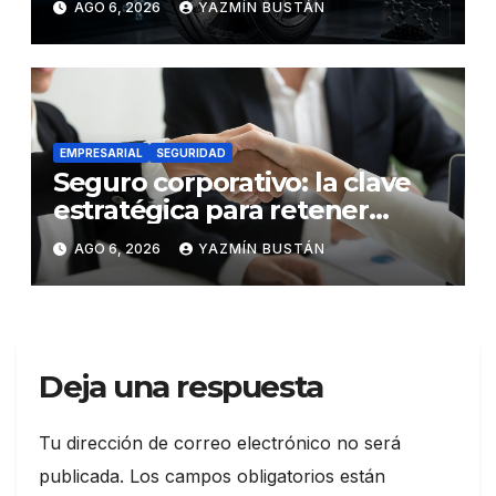
AGO 6, 2026
YAZMÍN BUSTÁN
futuro de la movilidad
EMPRESARIAL
SEGURIDAD
Seguro corporativo: la clave
estratégica para retener
talento en Ecuador
AGO 6, 2026
YAZMÍN BUSTÁN
Deja una respuesta
Tu dirección de correo electrónico no será
publicada.
Los campos obligatorios están