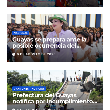
públicos de Pichincha: 684
operativos en zonas
comerciales y de
concurrencia
NACIONAL
Guayas se prepara ante la
posible ocurrencia del
fenómeno de El Niño:
6 DE AGOSTO DE 2026
Gobierno Nacional capacita a
2.500 jóvenes
CANTONES
NOTICIAS
Prefectura del Guayas
notifica por incumplimiento
contractual a la
6 DE AGOSTO DE 2026