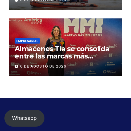
Concesionaria CONORTE y
exige celeridad en
desmontaje del puente
Gonzalo Icaza Cornejo, en
Daule
EMPRESARIAL
Almacenes Tía se consolida
entre las marcas más
influyentes del Ecuador
6 DE AGOSTO DE 2026
Whatsapp