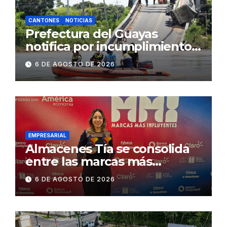
CANTONES
NOTICIAS
Prefectura del Guayas
notifica por incumplimiento
contractual a la
6 DE AGOSTO DE 2026
Concesionaria CONORTE y
exige celeridad en
desmontaje del puente
Gonzalo Icaza Cornejo, en
Daule
EMPRESARIAL
Almacenes Tía se consolida
entre las marcas más
influyentes del Ecuador
6 DE AGOSTO DE 2026