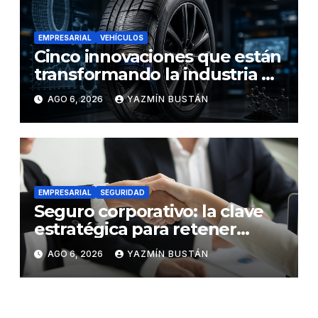
EMPRESARIAL
VEHÍCULOS
Cinco innovaciones que están
transformando la industria de
los neumáticos y redefinen el
AGO 6, 2026
YAZMÍN BUSTÁN
futuro de la movilidad
EMPRESARIAL
SEGURIDAD
Seguro corporativo: la clave
estratégica para retener
talento en Ecuador
AGO 6, 2026
YAZMÍN BUSTÁN