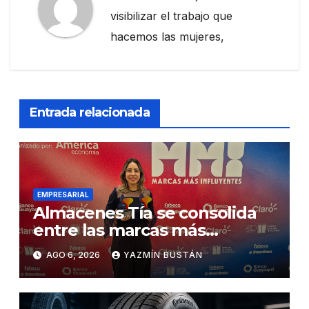
visibilizar el trabajo que
hacemos las mujeres,
Entrada relacionada
EMPRESARIAL
Almacenes Tía se consolida
entre las marcas más
influyentes del Ecuador
AGO 6, 2026
YAZMÍN BUSTÁN