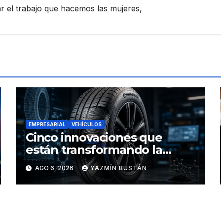
zar el trabajo que hacemos las mujeres,
EMPRESARIAL
VEHÍCULOS
Cinco innovaciones que
están transformando la
industria de los neumáticos y
AGO 6, 2026
YAZMÍN BUSTÁN
redefinen el futuro de la
movilidad