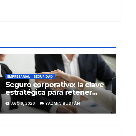
EMPRESARIAL
SEGURIDAD
Seguro corporativo: la clave
estratégica para retener
talento en Ecuador
AGO 6, 2026
YAZMÍN BUSTÁN