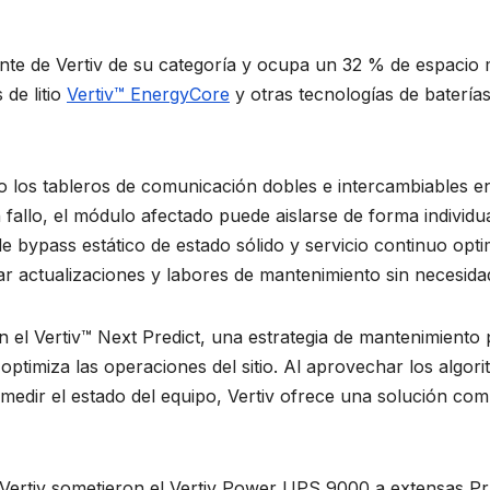
te de Vertiv de su categoría y ocupa un 32 % de espacio 
 de litio
Vertiv™ EnergyCore
y otras tecnologías de batería
o los tableros de comunicación dobles e intercambiables e
allo, el módulo afectado puede aislarse de forma individua
bypass estático de estado sólido y servicio continuo optim
zar actualizaciones y labores de mantenimiento sin necesidad
el Vertiv™ Next Predict, una estrategia de mantenimiento 
optimiza las operaciones del sitio. Al aprovechar los algo
medir el estado del equipo, Vertiv ofrece una solución com
de Vertiv sometieron el Vertiv Power UPS 9000 a extensas P