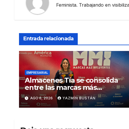
Feminista. Trabajando en visibili
Entrada relacionada
EMPRESARIAL
Almacenes Tía se consolida
entre las marcas más
influyentes del Ecuador
AGO 6, 2026
YAZMÍN BUSTÁN