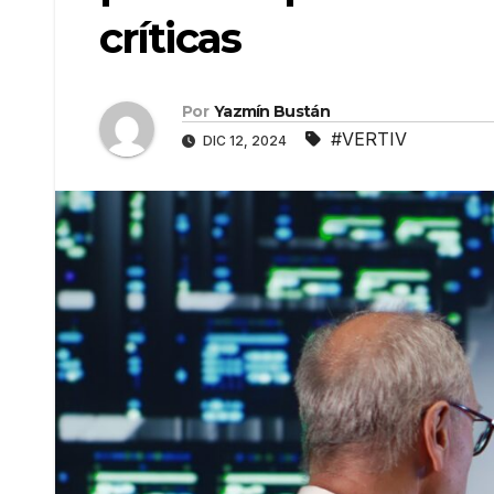
críticas
Por
Yazmín Bustán
#VERTIV
DIC 12, 2024