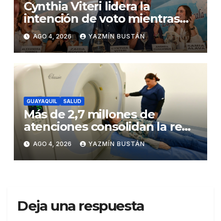
Cynthia Viteri lidera la
intención de voto mientras
Andrés Guschmer muestra
AGO 4, 2026
YAZMÍN BUSTÁN
un destacado crecimiento,
según AtlasIntel
GUAYAQUIL
SALUD
Más de 2,7 millones de
atenciones consolidan la red
municipal de salud
AGO 4, 2026
YAZMÍN BUSTÁN
Deja una respuesta