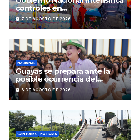
Gobierno Nacional intensifica
controles en
establecimientos y espacios
7 DE AGOSTO DE 2026
públicos de Pichincha: 684
operativos en zonas
comerciales y de
concurrencia
NACIONAL
Guayas se prepara ante la
posible ocurrencia del
fenómeno de El Niño:
6 DE AGOSTO DE 2026
Gobierno Nacional capacita a
2.500 jóvenes
CANTONES
NOTICIAS