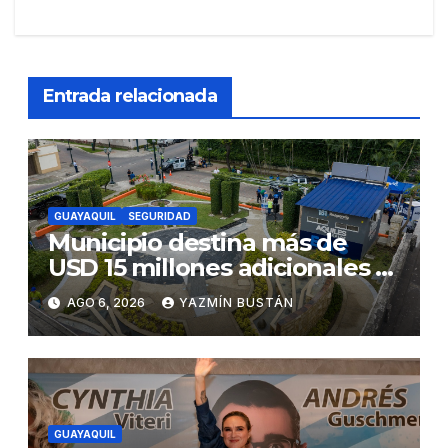
Entrada relacionada
GUAYAQUIL
SEGURIDAD
Municipio destina más de
USD 15 millones adicionales a
SEGURA EP para fortalecer la
AGO 6, 2026
YAZMÍN BUSTÁN
seguridad ciudadana
GUAYAQUIL