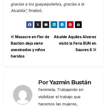
gracias a los guayaquileños, gracias a la
Alcaldía”,
finalizó.
Navegación
Masacre en Flor de
Alcalde Aquiles Alvarez
Bastión deja siete
visitó la Feria BUN en
de
asesinados y niños
Sauces 6
entradas
heridos
Por
Yazmín Bustán
Feminista. Trabajando en
visibilizar el trabajo que
hacemos las mujeres,