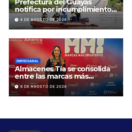
Prefectura del Guayas
notifica por incumplimiento
contractual a la
6 DE AGOSTO DE 2026
Concesionaria CONORTE y
exige celeridad en
desmontaje del puente
Gonzalo Icaza Cornejo, en
Daule
EMPRESARIAL
Almacenes Tía se consolida
entre las marcas más
influyentes del Ecuador
6 DE AGOSTO DE 2026