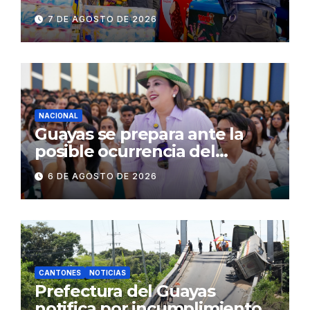
establecimientos y espacios
7 DE AGOSTO DE 2026
públicos de Pichincha: 684
operativos en zonas
comerciales y de
concurrencia
NACIONAL
Guayas se prepara ante la
posible ocurrencia del
fenómeno de El Niño:
6 DE AGOSTO DE 2026
Gobierno Nacional capacita a
2.500 jóvenes
CANTONES
NOTICIAS
Prefectura del Guayas
notifica por incumplimiento