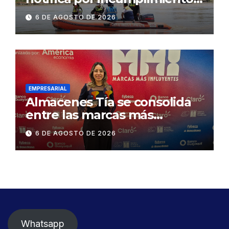
contractual a la
6 DE AGOSTO DE 2026
Concesionaria CONORTE y
exige celeridad en
desmontaje del puente
Gonzalo Icaza Cornejo, en
Daule
EMPRESARIAL
Almacenes Tía se consolida
entre las marcas más
influyentes del Ecuador
6 DE AGOSTO DE 2026
Whatsapp