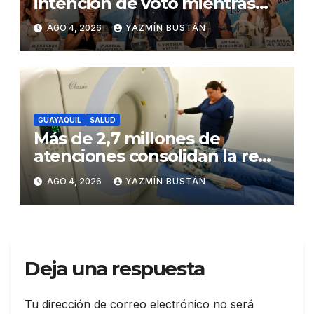
intención de voto mientras
Andrés Guschmer muestra
AGO 4, 2026
YAZMÍN BUSTÁN
un destacado crecimiento,
según AtlasIntel
GUAYAQUIL
SALUD
Más de 2,7 millones de
atenciones consolidan la red
municipal de salud
AGO 4, 2026
YAZMÍN BUSTÁN
Deja una respuesta
Tu dirección de correo electrónico no será