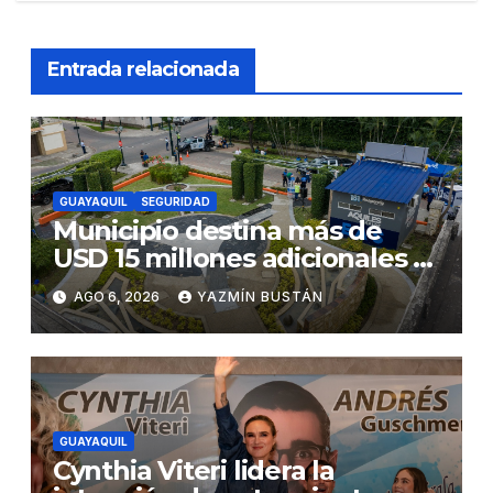
Entrada relacionada
GUAYAQUIL
SEGURIDAD
Municipio destina más de
USD 15 millones adicionales a
SEGURA EP para fortalecer la
AGO 6, 2026
YAZMÍN BUSTÁN
seguridad ciudadana
GUAYAQUIL
Cynthia Viteri lidera la