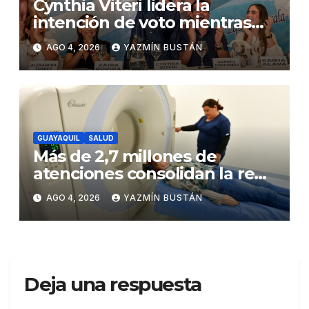
Cynthia Viteri lidera la
intención de voto mientras
Andrés Guschmer muestra
AGO 4, 2026
YAZMÍN BUSTÁN
un destacado crecimiento,
según AtlasIntel
GUAYAQUIL
SALUD
Más de 2,7 millones de
atenciones consolidan la red
municipal de salud
AGO 4, 2026
YAZMÍN BUSTÁN
Deja una respuesta