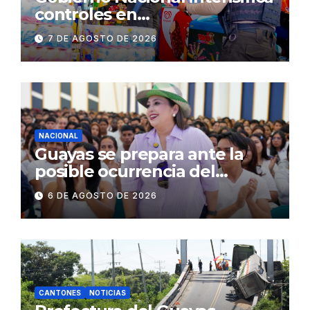
controles en
establecimientos y espacios
7 DE AGOSTO DE 2026
públicos de Pichincha: 684
operativos en zonas
comerciales y de
concurrencia
NACIONAL
Guayas se prepara ante la
posible ocurrencia del
fenómeno de El Niño:
6 DE AGOSTO DE 2026
Gobierno Nacional capacita a
2.500 jóvenes
CANTONES
NOTICIAS