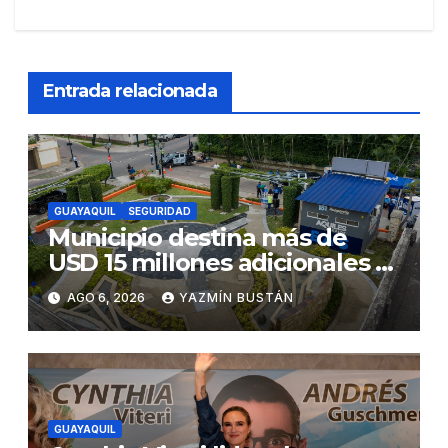
Entrada relacionada
GUAYAQUIL
SEGURIDAD
Municipio destina más de
USD 15 millones adicionales a
SEGURA EP para fortalecer la
AGO 6, 2026
YAZMÍN BUSTÁN
seguridad ciudadana
GUAYAQUIL