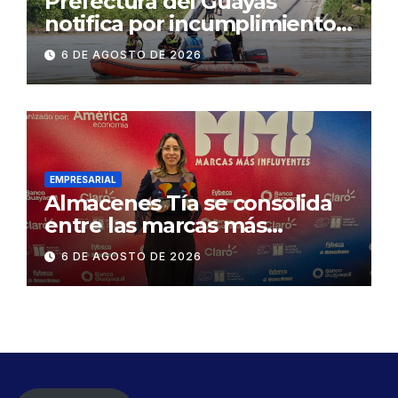
Prefectura del Guayas
notifica por incumplimiento
contractual a la
6 DE AGOSTO DE 2026
Concesionaria CONORTE y
exige celeridad en
desmontaje del puente
Gonzalo Icaza Cornejo, en
Daule
EMPRESARIAL
Almacenes Tía se consolida
entre las marcas más
influyentes del Ecuador
6 DE AGOSTO DE 2026