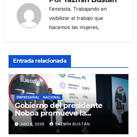
Feminista. Trabajando en
visibilizar el trabajo que
hacemos las mujeres,
Entrada relacionada
EMPRESARIAL
NACIONAL
Gobierno del presidente
Noboa promueve la
autonomía económica de las
AGO 6, 2026
YAZMÍN BUSTÁN
mujeres con más de USD 45
millones en financiamiento