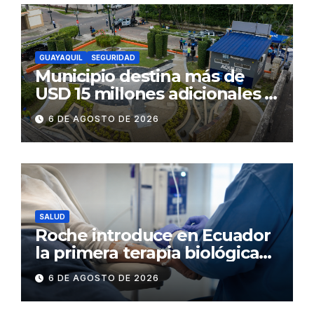
GUAYAQUIL
SEGURIDAD
Municipio destina más de
USD 15 millones adicionales a
SEGURA EP para fortalecer la
6 DE AGOSTO DE 2026
seguridad ciudadana
SALUD
Roche introduce en Ecuador
la primera terapia biológica
de precisión capaz de
6 DE AGOSTO DE 2026
detener el daño renal por
nefritis lúpica