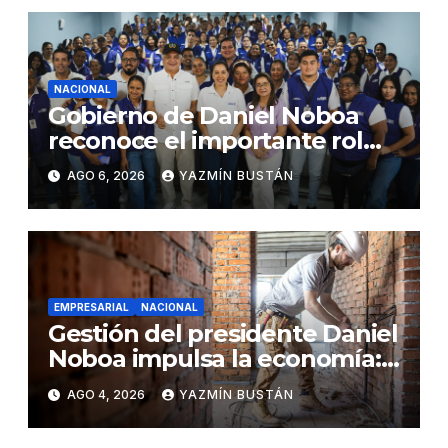
NACIONAL
Gobierno de Daniel Noboa
reconoce el importante rol
que cumplen educadoras del
AGO 6, 2026
YAZMÍN BUSTÁN
servicio Creciendo con
Nuestros Hijos en beneficio
de la niñez
EMPRESARIAL
NACIONAL
Gestión del presidente Daniel
Noboa impulsa la economía:
ventas superan los USD
AGO 4, 2026
YAZMÍN BUSTÁN
25.600 millones y crecen
16,7% en julio