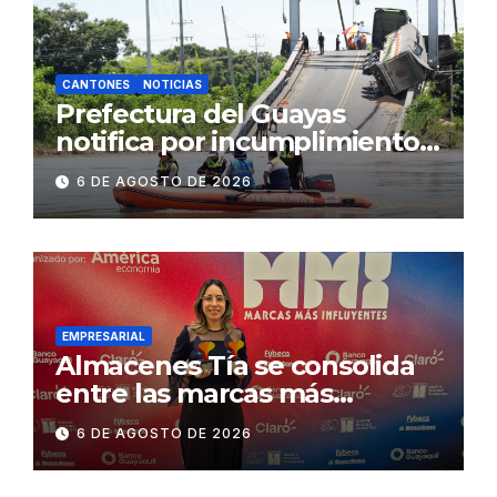
CANTONES
NOTICIAS
Prefectura del Guayas
notifica por incumplimiento
contractual a la
6 DE AGOSTO DE 2026
Concesionaria CONORTE y
exige celeridad en
desmontaje del puente
Gonzalo Icaza Cornejo, en
Daule
EMPRESARIAL
Almacenes Tía se consolida
entre las marcas más
influyentes del Ecuador
6 DE AGOSTO DE 2026