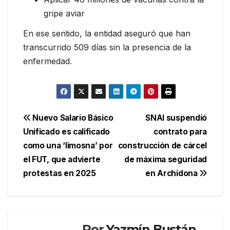
gripe aviar
En ese sentido, la entidad aseguró que han
transcurrido 509 días sin la presencia de la
enfermedad.
Navegación
Nuevo Salario Básico
SNAI suspendió
Unificado es calificado
contrato para
de
como una ‘limosna’ por
construcción de cárcel
entradas
el FUT, que advierte
de máxima seguridad
protestas en 2025
en Archidona
Por
Yazmín Bustán