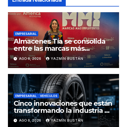
EMPRESARIAL
Almacenes Tía se consolida
entre las marcas más
influyentes del Ecuador
AGO 6, 2026
YAZMÍN BUSTÁN
EMPRESARIAL
VEHÍCULOS
Cinco innovaciones que están
transformando la industria de
los neumáticos y redefinen el
AGO 6, 2026
YAZMÍN BUSTÁN
futuro de la movilidad