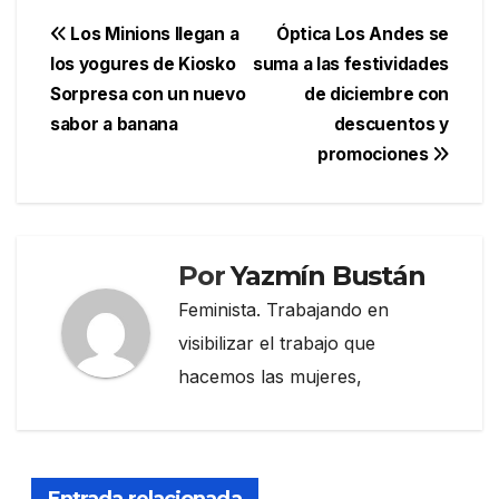
Navegación
Los Minions llegan a
Óptica Los Andes se
los yogures de Kiosko
suma a las festividades
de
Sorpresa con un nuevo
de diciembre con
entradas
sabor a banana
descuentos y
promociones
Por
Yazmín Bustán
Feminista. Trabajando en
visibilizar el trabajo que
hacemos las mujeres,
Entrada relacionada