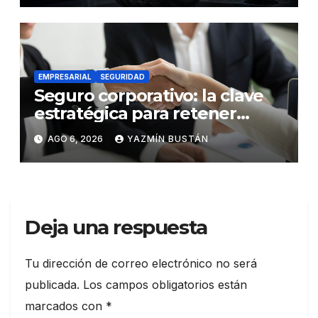
EMPRESARIAL
SEGURIDAD
Seguro corporativo: la clave
estratégica para retener
talento en Ecuador
AGO 6, 2026
YAZMÍN BUSTÁN
Deja una respuesta
Tu dirección de correo electrónico no será
publicada.
Los campos obligatorios están
marcados con
*