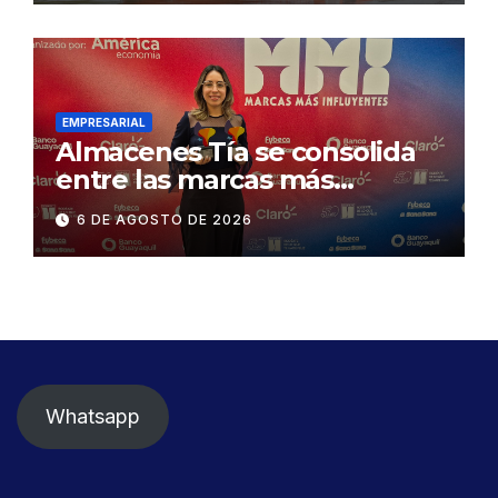
exige celeridad en
desmontaje del puente
Gonzalo Icaza Cornejo, en
Daule
EMPRESARIAL
Almacenes Tía se consolida
entre las marcas más
influyentes del Ecuador
6 DE AGOSTO DE 2026
Whatsapp