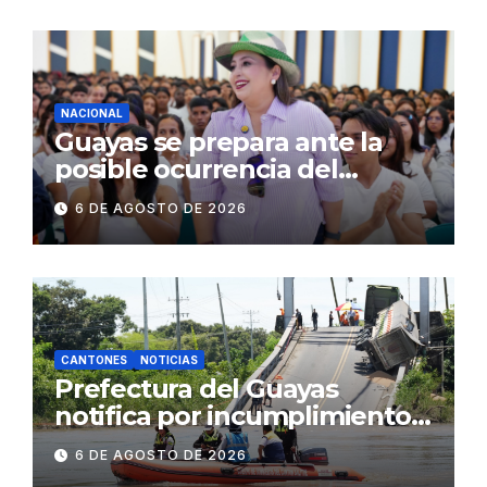
operativos en zonas
comerciales y de
concurrencia
NACIONAL
Guayas se prepara ante la
posible ocurrencia del
fenómeno de El Niño:
6 DE AGOSTO DE 2026
Gobierno Nacional capacita a
2.500 jóvenes
CANTONES
NOTICIAS
Prefectura del Guayas
notifica por incumplimiento
contractual a la
6 DE AGOSTO DE 2026
Concesionaria CONORTE y