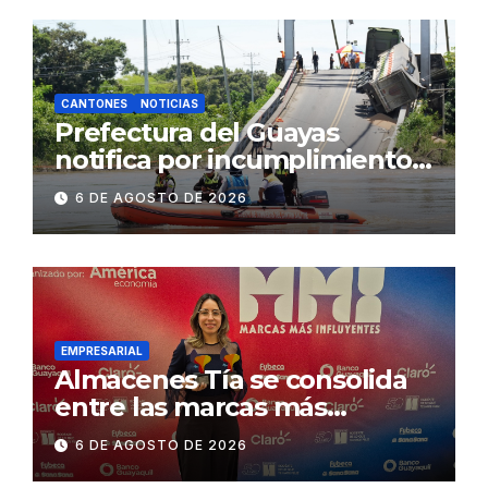
CANTONES
NOTICIAS
Prefectura del Guayas
notifica por incumplimiento
contractual a la
6 DE AGOSTO DE 2026
Concesionaria CONORTE y
exige celeridad en
desmontaje del puente
Gonzalo Icaza Cornejo, en
Daule
EMPRESARIAL
Almacenes Tía se consolida
entre las marcas más
influyentes del Ecuador
6 DE AGOSTO DE 2026