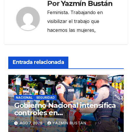
Por
Yazmín Bustán
Feminista. Trabajando en
visibilizar el trabajo que
hacemos las mujeres,
Entrada relacionada
NACIONAL
SEGURIDAD
Gobierno Nacional intensifica
controles en
establecimientos y espacios
AGO 7, 2026
YAZMÍN BUSTÁN
públicos de Pichincha: 684