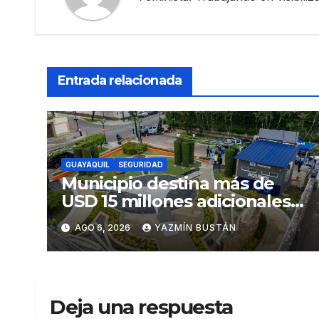
Entrada relacionada
GUAYAQUIL
SEGURIDAD
Municipio destina más de
USD 15 millones adicionales a
SEGURA EP para fortalecer la
AGO 6, 2026
YAZMÍN BUSTÁN
seguridad ciudadana
Deja una respuesta