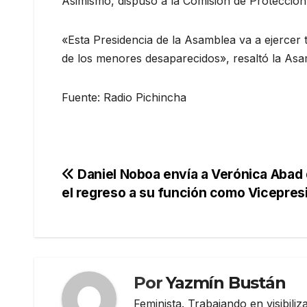
Asimismo, dispuso a la Comisión de Protección 
«Esta Presidencia de la Asamblea va a ejercer t
de los menores desaparecidos», resaltó la As
Fuente: Radio Pichincha
Navegación
Daniel Noboa envía a Verónica Abad d
el regreso a su función como Vicepres
de
entradas
Por
Yazmín Bustán
Feminista. Trabajando en visibili