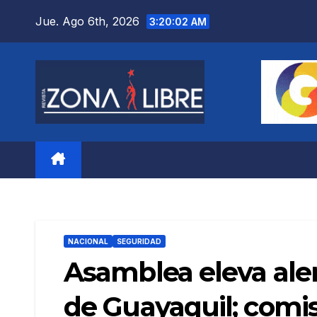
Saltar
Jue. Ago 6th, 2026
3:20:03 AM
al
contenido
NACIONAL
SEGURIDAD
Asamblea eleva aler
de Guayaquil; comisi