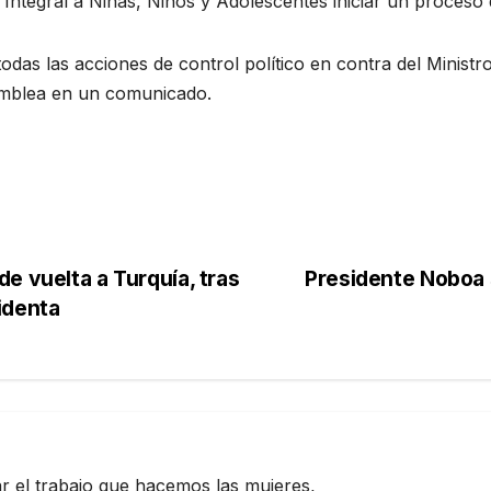
Integral a Niñas, Niños y Adolescentes iniciar un proceso d
odas las acciones de control político en contra del Ministr
amblea en un comunicado.
e vuelta a Turquía, tras
Presidente Noboa 
identa
zar el trabajo que hacemos las mujeres,