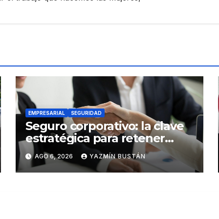
EMPRESARIAL
SEGURIDAD
Seguro corporativo: la clave
estratégica para retener
talento en Ecuador
AGO 6, 2026
YAZMÍN BUSTÁN