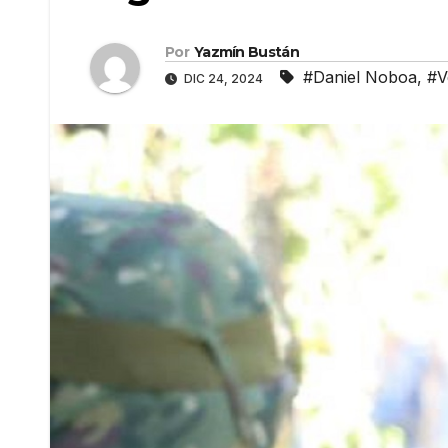
Por
Yazmín Bustán
#Daniel Noboa
,
#V
DIC 24, 2024