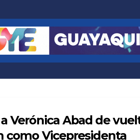
a Verónica Abad de vuelta
ón como Vicepresidenta