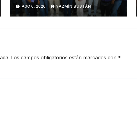
que cumplen educadoras
AGO 6, 2026
YAZMÍN BUSTÁN
del servicio Creciendo con
Nuestros Hijos en beneficio
de la niñez
cada.
Los campos obligatorios están marcados con
*