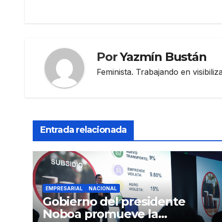
de
entradas
Por
Yazmín Bustán
Feminista. Trabajando en visibili
Entrada relacionada
EMPRESARIAL
NACIONAL
Gobierno del presidente
Noboa promueve la