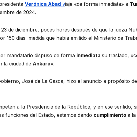
presidenta
Verónica Abad
v
iaje «de forma inmediata» a
Tu
iembre de 2024.
s 23 de diciembre, pocas horas después de que la jueza Nub
 150 días, medida que había emitido el Ministerio de Traba
imer mandatario dispuso de forma
inmediata
su traslado, «
n la ciudad de
Ankara
«.
obierno, José de La Gasca, hizo el anuncio a propósito de l
mpeten a la Presidencia de la República, y en ese sentido, 
as funciones del Estado, estamos dando
cumplimiento
a la