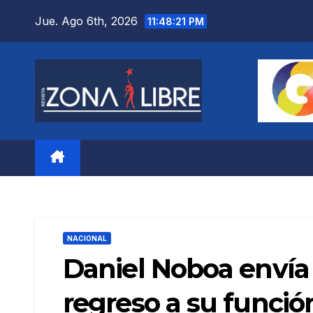
Saltar
Jue. Ago 6th, 2026
11:48:23 PM
al
contenido
NACIONAL
Daniel Noboa envía 
regreso a su funci