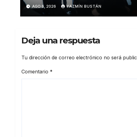
autonomía económica de las
AGO 6, 2026
YAZMÍN BUSTÁN
mujeres con más de USD 45
millones en financiamiento
Deja una respuesta
Tu dirección de correo electrónico no será publi
Comentario
*