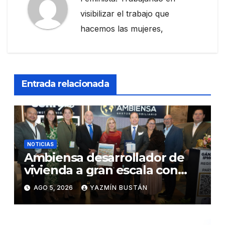
visibilizar el trabajo que
hacemos las mujeres,
Entrada relacionada
NOTICIAS
Ambiensa desarrollador de
vivienda a gran escala con
estándares internacionales
AGO 5, 2026
YAZMÍN BUSTÁN
de sostenibilidad