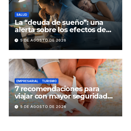
SALUD
La “deuda de sueño”: una
alerta sobre los efectos de
dormir mal en la salud física y
5 DE AGOSTO DE 2026
mental
EMPRESARIAL
TURISMO
7 recomendaciones para
viajar con mayor seguridad
dentro y fuera del Ecuador
5 DE AGOSTO DE 2026