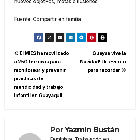
nuevos objetivos, metas e ilusiones.
Fuente: Compartir en familia
Navegación
El MIES ha movilizado
¡Guayas vive la
a 250 técnicos para
Navidad! Un evento
de
monitorear y prevenir
para recordar
entradas
prácticas de
mendicidad y trabajo
infantil en Guayaquil
Por
Yazmín Bustán
Feminista. Trabajando en