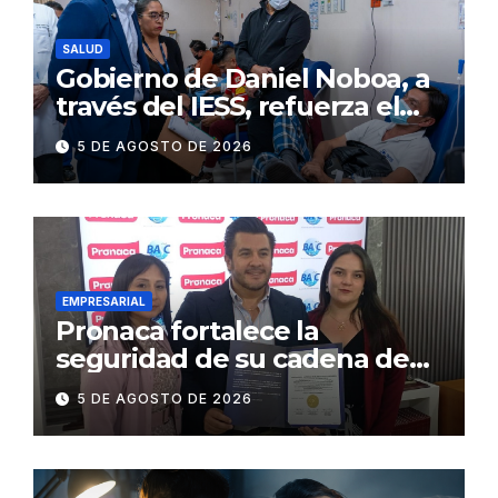
SALUD
Gobierno de Daniel Noboa, a
través del IESS, refuerza el
abastecimiento de insulina
5 DE AGOSTO DE 2026
en 86 establecimientos de
salud
EMPRESARIAL
Pronaca fortalece la
seguridad de su cadena de
suministro con certificación
5 DE AGOSTO DE 2026
BASC en dos plantas