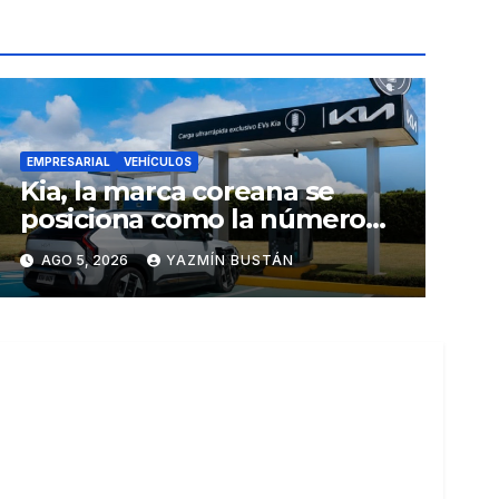
EMPRESARIAL
VEHÍCULOS
Kia, la marca coreana se
posiciona como la número
uno en ventas de vehículos
AGO 5, 2026
YAZMÍN BUSTÁN
eléctricos en Ecuador
durante julio