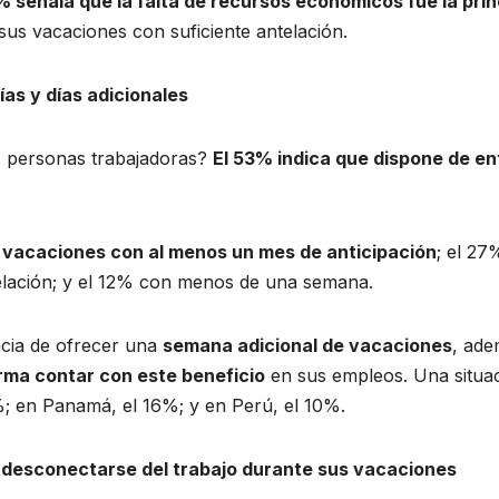
% señala que la falta de recursos económicos fue la prin
sus vacaciones con suficiente antelación.
ías y días adicionales
s personas trabajadoras?
El 53% indica que dispone de ent
s vacaciones con al menos un mes de anticipación
; el 2
telación; y el 12% con menos de una semana.
ncia de ofrecer una
semana adicional de vacaciones
, ade
irma contar con este beneficio
en sus empleos. Una situaci
%; en Panamá, el 16%; y en Perú, el 10%.
a desconectarse del trabajo durante sus vacaciones