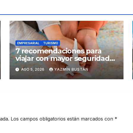
EMPRESARIAL
TURISMO
7 recomendaciones para
viajar con mayor seguridad
dentro y fuera del Ecuador
AGO 5, 2026
YAZMÍN BUSTÁN
cada.
Los campos obligatorios están marcados con
*