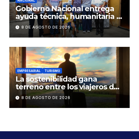
NACIONAL
Gobierno Nacional entrega
ayuda técnica, humanitaria y
Bono Joaquín Gallegos Lara a
8 DE AGOSTO DE 2026
familia en situación de
vulnerabilidad
EMPRESARIAL
TURISMO
La sostenibilidad gana
terreno entre los viajeros de
negocios
8 DE AGOSTO DE 2026