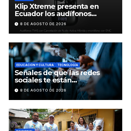
Klip Xtreme presenta en
Ecuador los audífonos
DynaBuds con sonido
8 DE AGOSTO DE 2026
inteligente y control táctil
EDUCACIÓN Y CULTURA
TECNOLOGÍA
Señales de que las redes
sociales te están
consumiendo
8 DE AGOSTO DE 2026