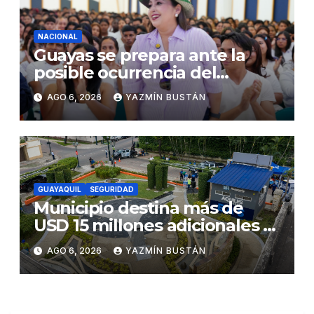
concurrencia
NACIONAL
Guayas se prepara ante la
posible ocurrencia del
fenómeno de El Niño:
AGO 6, 2026
YAZMÍN BUSTÁN
Gobierno Nacional capacita a
2.500 jóvenes
GUAYAQUIL
SEGURIDAD
Municipio destina más de
USD 15 millones adicionales a
SEGURA EP para fortalecer la
AGO 6, 2026
YAZMÍN BUSTÁN
seguridad ciudadana