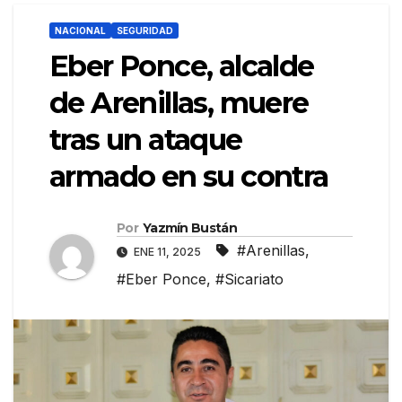
NACIONAL
SEGURIDAD
Eber Ponce, alcalde
de Arenillas, muere
tras un ataque
armado en su contra
Por
Yazmín Bustán
#Arenillas
,
ENE 11, 2025
#Eber Ponce
,
#Sicariato