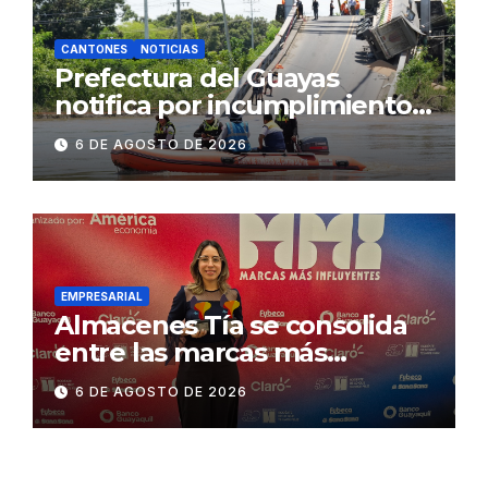
CANTONES
NOTICIAS
Prefectura del Guayas
notifica por incumplimiento
contractual a la
6 DE AGOSTO DE 2026
Concesionaria CONORTE y
exige celeridad en
desmontaje del puente
Gonzalo Icaza Cornejo, en
Daule
EMPRESARIAL
Almacenes Tía se consolida
entre las marcas más
influyentes del Ecuador
6 DE AGOSTO DE 2026