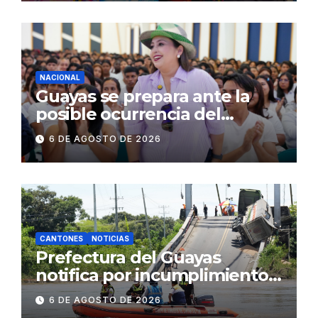
operativos en zonas
comerciales y de
concurrencia
NACIONAL
Guayas se prepara ante la
posible ocurrencia del
fenómeno de El Niño:
6 DE AGOSTO DE 2026
Gobierno Nacional capacita a
2.500 jóvenes
CANTONES
NOTICIAS
Prefectura del Guayas
notifica por incumplimiento
contractual a la
6 DE AGOSTO DE 2026
Concesionaria CONORTE y