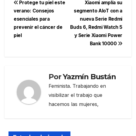
Navegación
Protege tu piel este
Xiaomi amplía su
verano: Consejos
segmento AIoT con a
de
esenciales para
nueva Serie Redmi
entradas
prevenir el cáncer de
Buds 6, Redmi Watch 5
piel
y Serie Xiaomi Power
Bank 10000
Por
Yazmín Bustán
Feminista. Trabajando en
visibilizar el trabajo que
hacemos las mujeres,