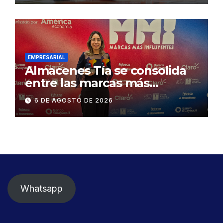
exige celeridad en
desmontaje del puente
Gonzalo Icaza Cornejo, en
Daule
EMPRESARIAL
Almacenes Tía se consolida
entre las marcas más
influyentes del Ecuador
6 DE AGOSTO DE 2026
Whatsapp