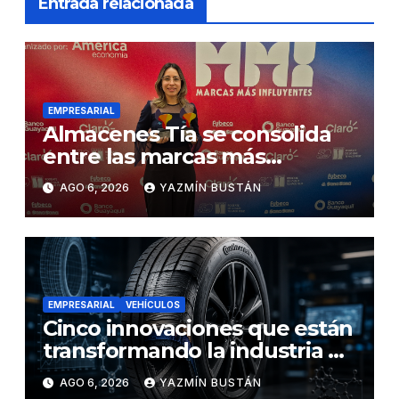
Entrada relacionada
EMPRESARIAL
Almacenes Tía se consolida
entre las marcas más
influyentes del Ecuador
AGO 6, 2026
YAZMÍN BUSTÁN
EMPRESARIAL
VEHÍCULOS
Cinco innovaciones que están
transformando la industria de
los neumáticos y redefinen el
AGO 6, 2026
YAZMÍN BUSTÁN
futuro de la movilidad