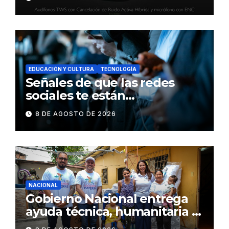
inteligente y control táctil
EDUCACIÓN Y CULTURA
TECNOLOGÍA
Señales de que las redes
sociales te están
consumiendo
8 DE AGOSTO DE 2026
NACIONAL
Gobierno Nacional entrega
ayuda técnica, humanitaria y
Bono Joaquín Gallegos Lara a