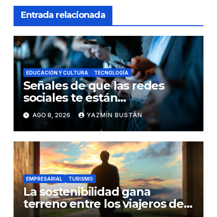
Entrada relacionada
EDUCACIÓN Y CULTURA
TECNOLOGÍA
Señales de que las redes
sociales te están
consumiendo
AGO 8, 2026
YAZMÍN BUSTÁN
EMPRESARIAL
TURISMO
La sostenibilidad gana
terreno entre los viajeros de
negocios