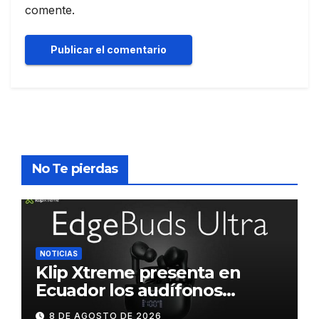
comente.
No Te pierdas
NOTICIAS
Klip Xtreme presenta en
Ecuador los audífonos
DynaBuds con sonido
8 DE AGOSTO DE 2026