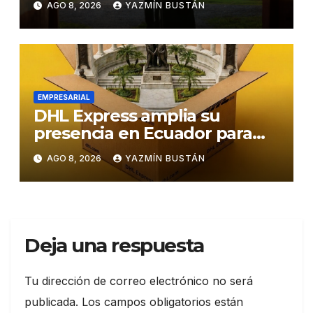
AGO 8, 2026
YAZMÍN BUSTÁN
EMPRESARIAL
DHL Express amplia su
presencia en Ecuador para
responder al crecimiento de
AGO 8, 2026
YAZMÍN BUSTÁN
las exportaciones
Deja una respuesta
Tu dirección de correo electrónico no será
publicada.
Los campos obligatorios están