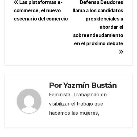
Navegación
Las plataformas e-
Defensa Deudores
commerce, el nuevo
llama a los candidatos
de
escenario del comercio
presidenciales a
entradas
abordar el
sobreendeudamiento
en el próximo debate
Por
Yazmín Bustán
Feminista. Trabajando en
visibilizar el trabajo que
hacemos las mujeres,