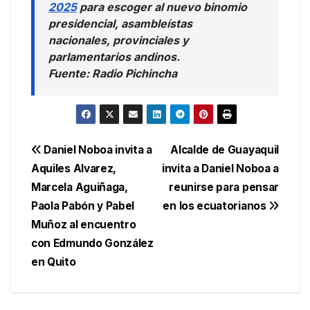
2025
para escoger al nuevo binomio
presidencial, asambleístas
nacionales, provinciales y
parlamentarios andinos.
Fuente: Radio Pichincha
Navegación
Daniel Noboa invita a
Alcalde de Guayaquil
Aquiles Alvarez,
invita a Daniel Noboa a
de
Marcela Aguiñaga,
reunirse para pensar
entradas
Paola Pabón y Pabel
en los ecuatorianos
Muñoz al encuentro
con Edmundo González
en Quito