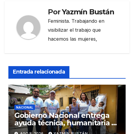
Por
Yazmín Bustán
Feminista. Trabajando en
visibilizar el trabajo que
hacemos las mujeres,
Entrada relacionada
NACIONAL
Gobierno Nacional entrega
ayuda técnica, humanitaria y
Bono Joaquín Gallegos Lara a
AGO 8, 2026
YAZMÍN BUSTÁN