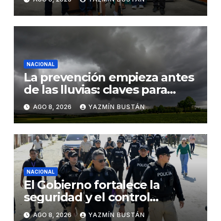
familia en situación de
vulnerabilidad
NACIONAL
La prevención empieza antes
de las lluvias: claves para
proteger los cultivos frente a
AGO 8, 2026
YAZMÍN BUSTÁN
El Niño
NACIONAL
El Gobierno fortalece la
seguridad y el control
territorial en General Villamil
AGO 8, 2026
YAZMÍN BUSTÁN