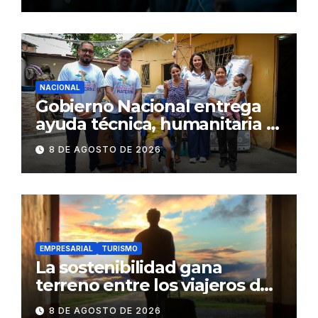
NACIONAL
Gobierno Nacional entrega
ayuda técnica, humanitaria y
Bono Joaquín Gallegos Lara a
8 DE AGOSTO DE 2026
familia en situación de
vulnerabilidad
EMPRESARIAL
TURISMO
La sostenibilidad gana
terreno entre los viajeros de
negocios
8 DE AGOSTO DE 2026