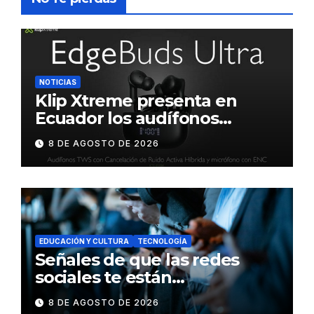
NOTICIAS
Klip Xtreme presenta en
Ecuador los audífonos
DynaBuds con sonido
8 DE AGOSTO DE 2026
inteligente y control táctil
EDUCACIÓN Y CULTURA
TECNOLOGÍA
Señales de que las redes
sociales te están
consumiendo
8 DE AGOSTO DE 2026