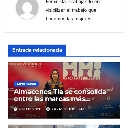
Feminista. Trabajando en
visibilizar el trabajo que
hacemos las mujeres,
Entrada relacionada
EMPRESARIAL
Almacenes Tía se consolida
entre las marcas más
influyentes del Ecuador
AGO 6, 2026
YAZMÍN BUSTÁN