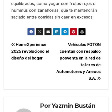
equilibrados, como yogur con frutos rojos o
hummus con zanahorias, que te mantendrán
saciado entre comidas sin caer en excesos.
Navegación
HomeXperience
Vehículos FOTON
2025 revolucionó el
cuentan con respaldo
de
diseño del hogar
posventa en la red de
entradas
talleres de
Automotores y Anexos
S.A.
Por
Yazmín Bustán