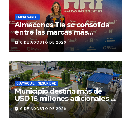
Gonzalo Icaza Cornejo, en
Daule
EMPRESARIAL
Almacenes Tía se consolida
entre las marcas más
influyentes del Ecuador
6 DE AGOSTO DE 2026
GUAYAQUIL
SEGURIDAD
Municipio destina más de
USD 15 millones adicionales a
SEGURA EP para fortalecer la
6 DE AGOSTO DE 2026
seguridad ciudadana