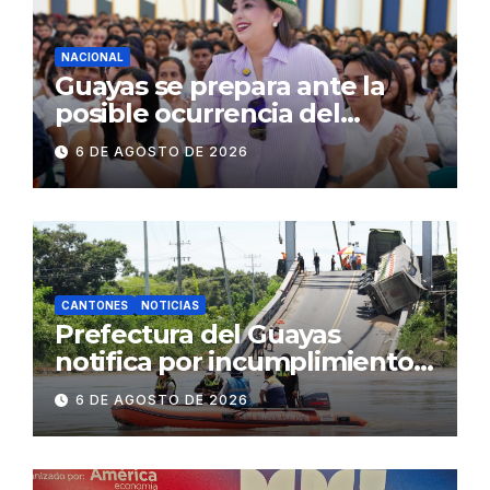
NACIONAL
Guayas se prepara ante la
posible ocurrencia del
fenómeno de El Niño:
6 DE AGOSTO DE 2026
Gobierno Nacional capacita a
2.500 jóvenes
CANTONES
NOTICIAS
Prefectura del Guayas
notifica por incumplimiento
contractual a la
6 DE AGOSTO DE 2026
Concesionaria CONORTE y
exige celeridad en
desmontaje del puente