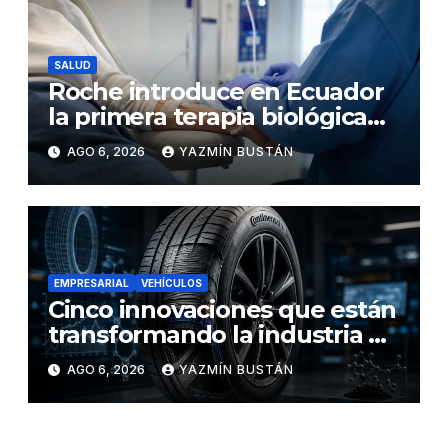
SALUD
Roche introduce en Ecuador
la primera terapia biológica
de precisión capaz de
AGO 6, 2026
YAZMÍN BUSTÁN
detener el daño renal por
nefritis lúpica
EMPRESARIAL
VEHÍCULOS
Cinco innovaciones que están
transformando la industria de
los neumáticos y redefinen el
AGO 6, 2026
YAZMÍN BUSTÁN
futuro de la movilidad