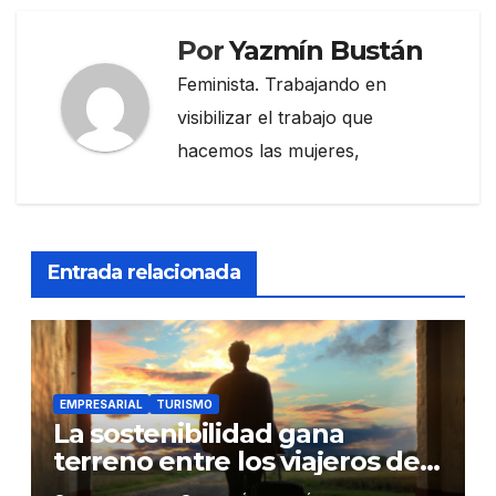
Por
Yazmín Bustán
Feminista. Trabajando en
visibilizar el trabajo que
hacemos las mujeres,
Entrada relacionada
EMPRESARIAL
TURISMO
La sostenibilidad gana
terreno entre los viajeros de
negocios