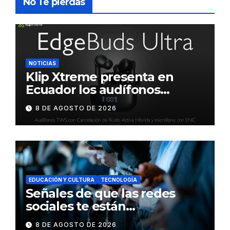
No Te pierdas
NOTICIAS
Klip Xtreme presenta en
Ecuador los audífonos
DynaBuds con sonido
8 DE AGOSTO DE 2026
inteligente y control táctil
EDUCACIÓN Y CULTURA
TECNOLOGÍA
Señales de que las redes
sociales te están
consumiendo
8 DE AGOSTO DE 2026