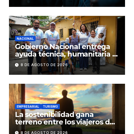
NACIONAL
Gobierno Nacional entrega
ayuda técnica, humanitaria y
Bono Joaquín Gallegos Lara a
8 DE AGOSTO DE 2026
familia en situación de
vulnerabilidad
EMPRESARIAL
TURISMO
La sostenibilidad gana
terreno entre los viajeros de
negocios
8 DE AGOSTO DE 2026