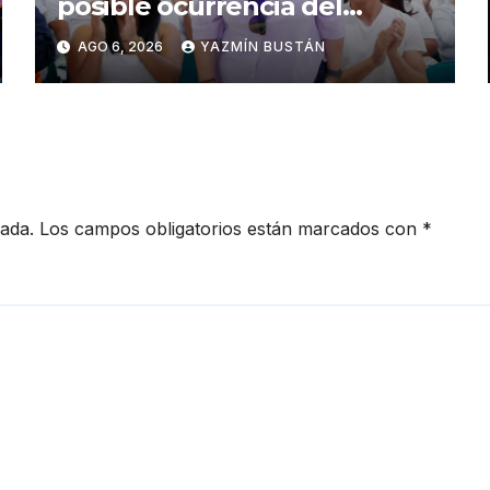
posible ocurrencia del
fenómeno de El Niño:
AGO 6, 2026
YAZMÍN BUSTÁN
Gobierno Nacional capacita a
2.500 jóvenes
cada.
Los campos obligatorios están marcados con
*