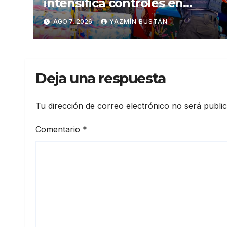
intensifica controles en
establecimientos y espacios
AGO 7, 2026
YAZMÍN BUSTÁN
públicos de Pichincha: 684
operativos en zonas
comerciales y de
concurrencia
Deja una respuesta
Tu dirección de correo electrónico no será publi
Comentario
*