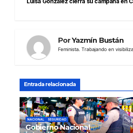
Luisa González cierra su campaña en 
de
entradas
Por
Yazmín Bustán
Feminista. Trabajando en visibili
Entrada relacionada
NACIONAL
SEGURIDAD
Gobierno Nacional