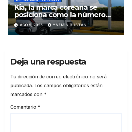
Kia, la marca coreana se
posiciona como la número
uno en ventas de vehículos
AGO 5, 2026
YAZMÍN BUSTÁN
eléctricos en Ecuador
durante julio
Deja una respuesta
Tu dirección de correo electrónico no será
publicada.
Los campos obligatorios están
marcados con
*
Comentario
*