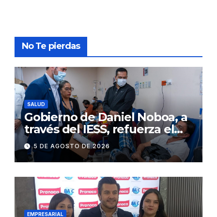
No Te pierdas
SALUD
Gobierno de Daniel Noboa, a
través del IESS, refuerza el
abastecimiento de insulina
5 DE AGOSTO DE 2026
en 86 establecimientos de
salud
EMPRESARIAL