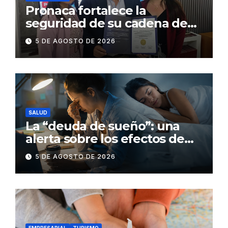
Pronaca fortalece la
seguridad de su cadena de
suministro con certificación
5 DE AGOSTO DE 2026
BASC en dos plantas
SALUD
La “deuda de sueño”: una
alerta sobre los efectos de
dormir mal en la salud física y
5 DE AGOSTO DE 2026
mental
EMPRESARIAL
TURISMO