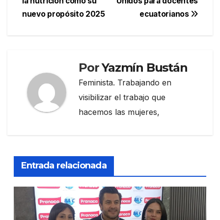
la nutrición como su
Unidos para docentes
entradas
nuevo propósito 2025
ecuatorianos
Por
Yazmín Bustán
Feminista. Trabajando en
visibilizar el trabajo que
hacemos las mujeres,
Entrada relacionada