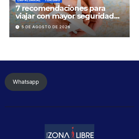
7 recomendaciones para
viajar con mayor seguridad
dentro y fuera del Ecuador
5 DE AGOSTO DE 2026
Whatsapp