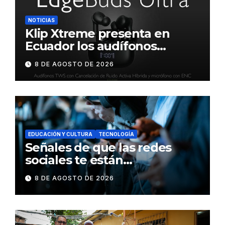
NOTICIAS
Klip Xtreme presenta en
Ecuador los audífonos
DynaBuds con sonido
8 DE AGOSTO DE 2026
inteligente y control táctil
EDUCACIÓN Y CULTURA
TECNOLOGÍA
Señales de que las redes
sociales te están
consumiendo
8 DE AGOSTO DE 2026