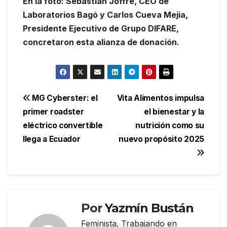
En la foto: Sebastián Joffre, CEO de
Laboratorios Bagó y Carlos Cueva Mejia,
Presidente Ejecutivo de Grupo DIFARE,
concretaron esta alianza de donación.
Navegación
MG Cyberster: el
Vita Alimentos impulsa
primer roadster
el bienestar y la
de
eléctrico convertible
nutrición como su
entradas
llega a Ecuador
nuevo propósito 2025
Por
Yazmín Bustán
Feminista. Trabajando en