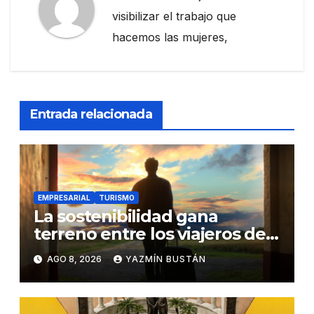
visibilizar el trabajo que
hacemos las mujeres,
Entrada relacionada
EMPRESARIAL
TURISMO
La sostenibilidad gana
terreno entre los viajeros de
negocios
AGO 8, 2026
YAZMÍN BUSTÁN