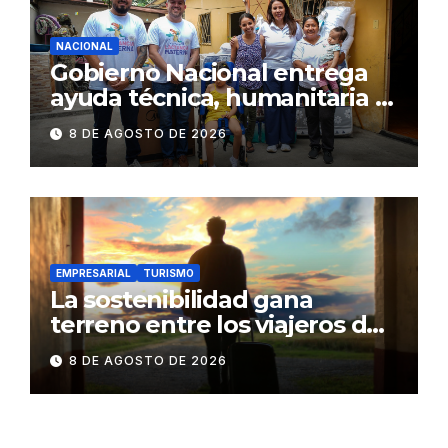
NACIONAL
Gobierno Nacional entrega
ayuda técnica, humanitaria y
Bono Joaquín Gallegos Lara a
8 DE AGOSTO DE 2026
familia en situación de
vulnerabilidad
EMPRESARIAL
TURISMO
La sostenibilidad gana
terreno entre los viajeros de
negocios
8 DE AGOSTO DE 2026