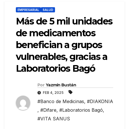
EMPRESARIAL
SALUD
Más de 5 mil unidades
de medicamentos
benefician a grupos
vulnerables, gracias a
Laboratorios Bagó
Por
Yazmín Bustán
FEB 4, 2025
#Banco de Medicinas
,
#DIAKONIA
,
#Difare
,
#Laboratorios Bagó
,
#VITA SANUS