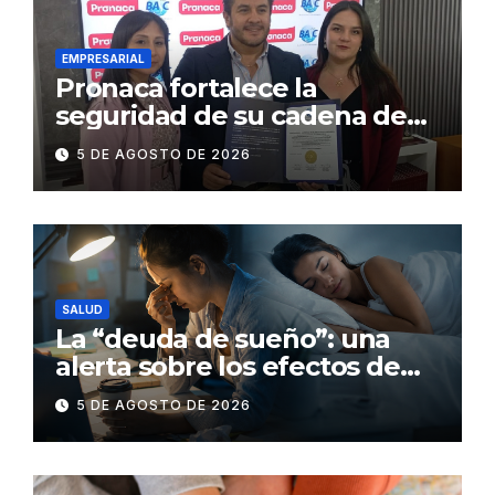
EMPRESARIAL
Pronaca fortalece la
seguridad de su cadena de
suministro con certificación
5 DE AGOSTO DE 2026
BASC en dos plantas
SALUD
La “deuda de sueño”: una
alerta sobre los efectos de
dormir mal en la salud física y
5 DE AGOSTO DE 2026
mental