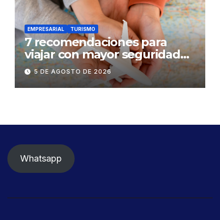
EMPRESARIAL
TURISMO
7 recomendaciones para
viajar con mayor seguridad
dentro y fuera del Ecuador
5 DE AGOSTO DE 2026
Whatsapp