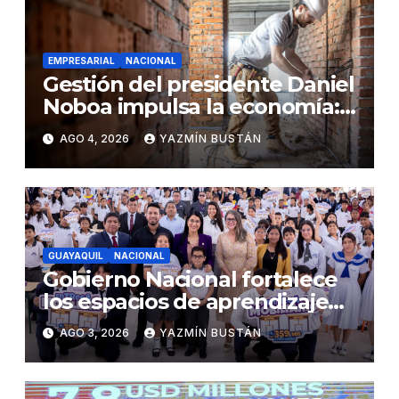
EMPRESARIAL
NACIONAL
Gestión del presidente Daniel
Noboa impulsa la economía:
ventas superan los USD
AGO 4, 2026
YAZMÍN BUSTÁN
25.600 millones y crecen
16,7% en julio
GUAYAQUIL
NACIONAL
Gobierno Nacional fortalece
los espacios de aprendizaje
con la entrega de mobiliario
AGO 3, 2026
YAZMÍN BUSTÁN
escolar en Guayaquil, Durán y
Samborondón