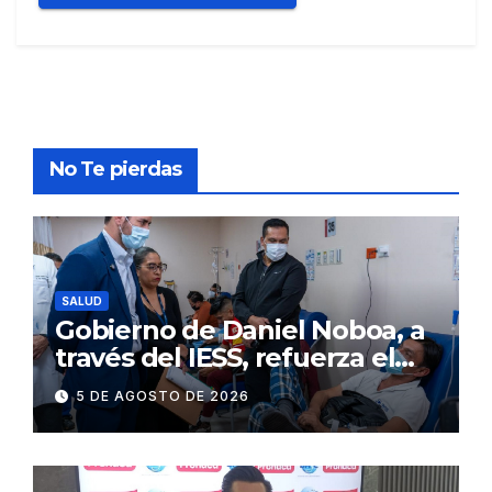
No Te pierdas
SALUD
Gobierno de Daniel Noboa, a
través del IESS, refuerza el
abastecimiento de insulina
5 DE AGOSTO DE 2026
en 86 establecimientos de
salud