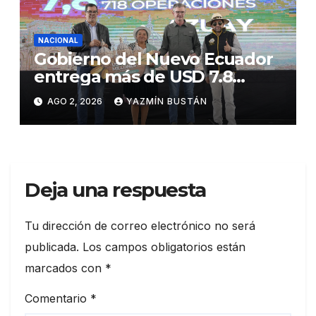
NACIONAL
Gobierno del Nuevo Ecuador
entrega más de USD 7.8
millones en créditos
AGO 2, 2026
YAZMÍN BUSTÁN
productivos en Azuay,
continuando con la
reactivación económica
Deja una respuesta
Tu dirección de correo electrónico no será
publicada.
Los campos obligatorios están
marcados con
*
Comentario
*