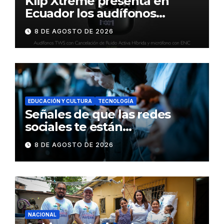
Klip Xtreme presenta en
Ecuador los audífonos
DynaBuds con sonido
8 DE AGOSTO DE 2026
inteligente y control táctil
EDUCACIÓN Y CULTURA
TECNOLOGÍA
Señales de que las redes
sociales te están
consumiendo
8 DE AGOSTO DE 2026
NACIONAL