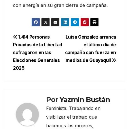
con energía en su gran cierre de campaña.
Navegación
1.414 Personas
Luisa González arranca
Privadas de la Libertad
el último día de
de
sufragaron en las
campaña con fuerza en
entradas
Elecciones Generales
medios de Guayaquil
2025
Por
Yazmín Bustán
Feminista. Trabajando en
visibilizar el trabajo que
hacemos las mujeres,