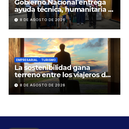
Gobierno Nacional entrega
ayuda técnica, humanitaria y
Bono Joaquín Gallegos Lara a
8 DE AGOSTO DE 2026
familia en situación de
vulnerabilidad
EMPRESARIAL
TURISMO
La sostenibilidad gana
terreno entre los viajeros de
negocios
8 DE AGOSTO DE 2026