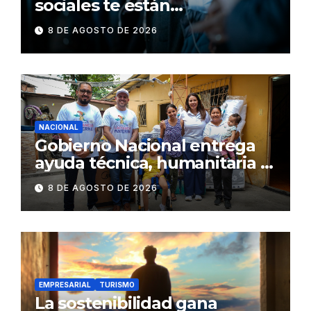
sociales te están
consumiendo
8 DE AGOSTO DE 2026
NACIONAL
Gobierno Nacional entrega
ayuda técnica, humanitaria y
Bono Joaquín Gallegos Lara a
8 DE AGOSTO DE 2026
familia en situación de
vulnerabilidad
EMPRESARIAL
TURISMO
La sostenibilidad gana