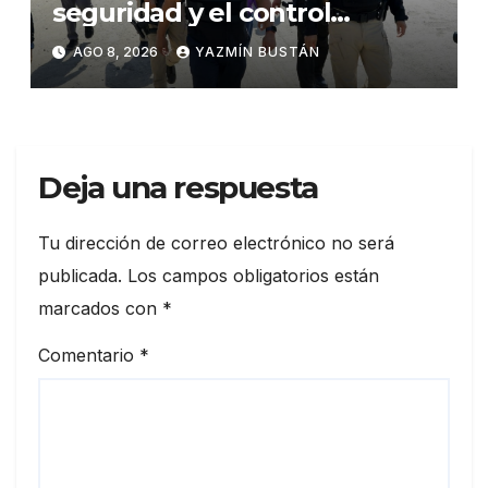
seguridad y el control
territorial en General Villamil
AGO 8, 2026
YAZMÍN BUSTÁN
Playas
Deja una respuesta
Tu dirección de correo electrónico no será
publicada.
Los campos obligatorios están
marcados con
*
Comentario
*