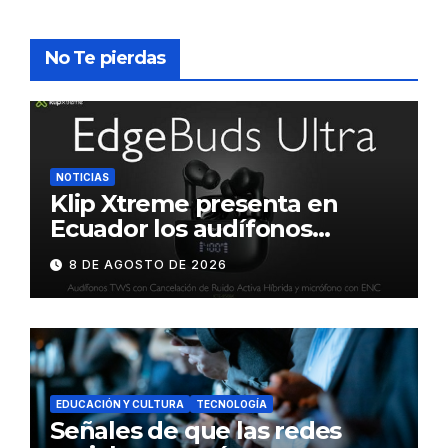
No Te pierdas
NOTICIAS
Klip Xtreme presenta en
Ecuador los audífonos
DynaBuds con sonido
8 DE AGOSTO DE 2026
inteligente y control táctil
EDUCACIÓN Y CULTURA
TECNOLOGÍA
Señales de que las redes