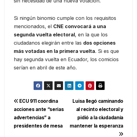
sin necesidad de una nueva votación.
Si ningún binomio cumple con los requisitos
mencionados, el
CNE convocará a una
segunda vuelta electoral
, en la que los
ciudadanos elegirán entre las
dos opciones
más votadas en la primera vuelta
. Si es que
hay segunda vuelta en Ecuador, los comicios
serían en abril de este año.
Navegación
ECU 911 coordina
Luisa llegó caminando
acciones ante “serias
al recinto electoral y
de
advertencias” a
pidió a la ciudadanía
entradas
presidentes de mesa
mantener la esperanza