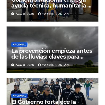
ayuda técnica, humanitaria y
Bono Joaquín Gallegos Lara a
AGO 8, 2026
YAZMÍN BUSTÁN
familia en situación de
vulnerabilidad
NACIONAL
La prevención empieza antes
de las lluvias: claves para
proteger los cultivos frente a
AGO 8, 2026
YAZMÍN BUSTÁN
El Niño
NACIONAL
El Gobierno fortalece la