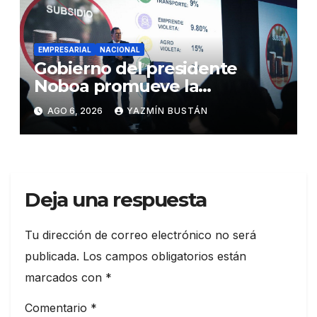
EMPRESARIAL
NACIONAL
Gobierno del presidente
Noboa promueve la
autonomía económica de las
AGO 6, 2026
YAZMÍN BUSTÁN
mujeres con más de USD 45
millones en financiamiento
Deja una respuesta
Tu dirección de correo electrónico no será
publicada.
Los campos obligatorios están
marcados con
*
Comentario
*