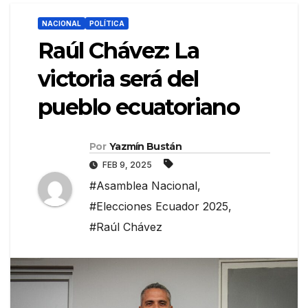
NACIONAL
POLÍTICA
Raúl Chávez: La
victoria será del
pueblo ecuatoriano
Por
Yazmín Bustán
FEB 9, 2025
#Asamblea Nacional
,
#Elecciones Ecuador 2025
,
#Raúl Chávez