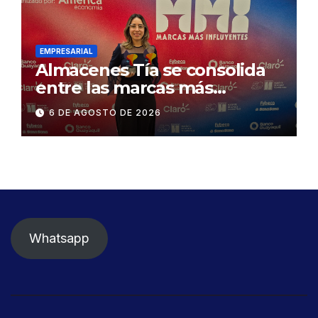
Gonzalo Icaza Cornejo, en
Daule
EMPRESARIAL
Almacenes Tía se consolida
entre las marcas más
influyentes del Ecuador
6 DE AGOSTO DE 2026
Whatsapp