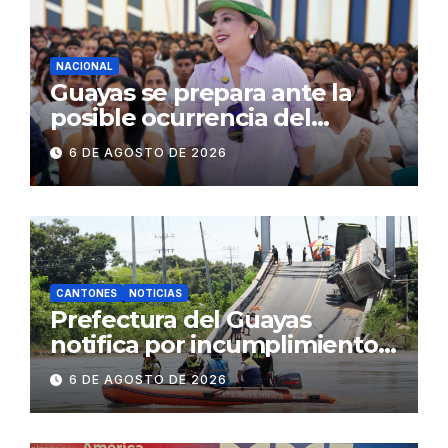
concurrencia
NACIONAL
Guayas se prepara ante la
posible ocurrencia del
fenómeno de El Niño:
6 DE AGOSTO DE 2026
Gobierno Nacional capacita a
2.500 jóvenes
CANTONES
NOTICIAS
Prefectura del Guayas
notifica por incumplimiento
contractual a la
6 DE AGOSTO DE 2026
Concesionaria CONORTE y
exige celeridad en
desmontaje del puente