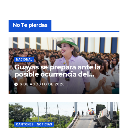
No Te pierdas
NACIONAL
Guayas se prepara ante la
posible ocurrencia del
fenómeno de El Niño:
6 DE AGOSTO DE 2026
Gobierno Nacional capacita a
2.500 jóvenes
CANTONES
NOTICIAS