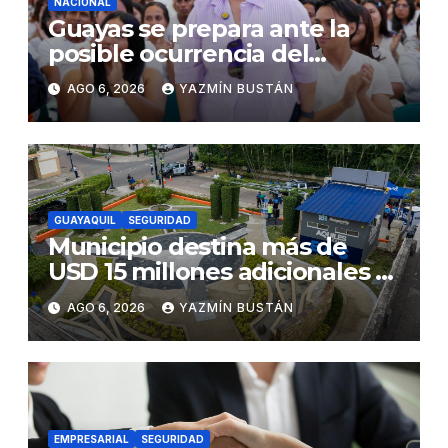
NACIONAL
Guayas se prepara ante la
posible ocurrencia del
fenómeno de El Niño:
AGO 6, 2026
YAZMÍN BUSTÁN
Gobierno Nacional capacita a
2.500 jóvenes
GUAYAQUIL
SEGURIDAD
Municipio destina más de
USD 15 millones adicionales a
SEGURA EP para fortalecer la
AGO 6, 2026
YAZMÍN BUSTÁN
seguridad ciudadana
EMPRESARIAL
SEGURIDAD