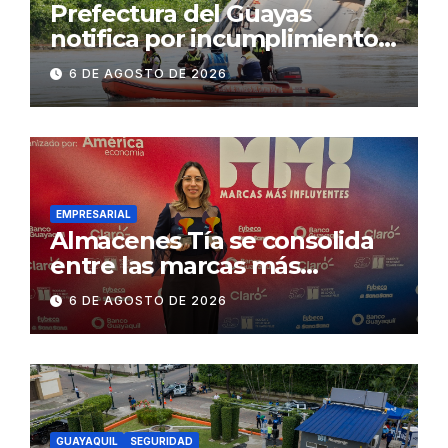
Prefectura del Guayas
notifica por incumplimiento
contractual a la
6 DE AGOSTO DE 2026
Concesionaria CONORTE y
exige celeridad en
desmontaje del puente
Gonzalo Icaza Cornejo, en
Daule
EMPRESARIAL
Almacenes Tía se consolida
entre las marcas más
influyentes del Ecuador
6 DE AGOSTO DE 2026
GUAYAQUIL
SEGURIDAD