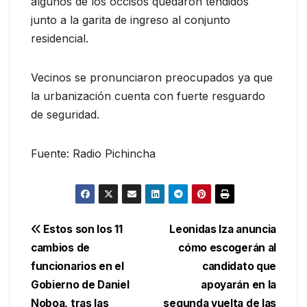
algunos de los occisos quedaron tendidos
junto a la garita de ingreso al conjunto
residencial.
Vecinos se pronunciaron preocupados ya que
la urbanización cuenta con fuerte resguardo
de seguridad.
Fuente: Radio Pichincha
Navegación
Estos son los 11
Leonidas Iza anuncia
cambios de
cómo escogerán al
de
funcionarios en el
candidato que
entradas
Gobierno de Daniel
apoyarán en la
Noboa, tras las
segunda vuelta de las