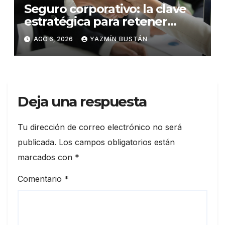
Seguro corporativo: la clave
estratégica para retener
talento en Ecuador
AGO 6, 2026
YAZMÍN BUSTÁN
Deja una respuesta
Tu dirección de correo electrónico no será
publicada.
Los campos obligatorios están
marcados con
*
Comentario
*