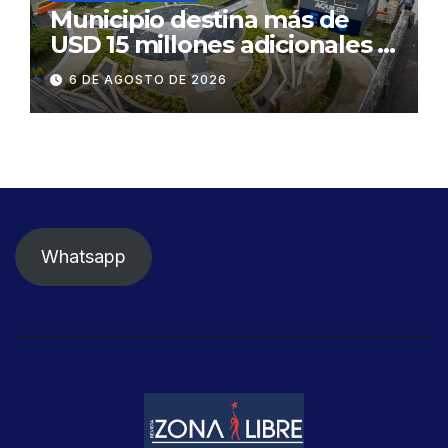
Municipio destina más de
USD 15 millones adicionales a
SEGURA EP para fortalecer la
6 DE AGOSTO DE 2026
seguridad ciudadana
Whatsapp